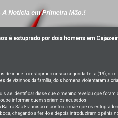
Pular para o conteúdo principal
- A Notícia em Primeira Mão.!
os é estuprado por dois homens em Cajazeir
 de idade foi estuprado nessa segunda-feira (19), na ci
 de vizinhos da família, dois homens violentaram a cria
uis se identificar disse que o menino revelou que foram
soube informar quem seriam os acusados.
 Bairro São Francisco e contou a mãe que os estuprador
oca, chegando a feri-lo e depois introduziram o pênis 