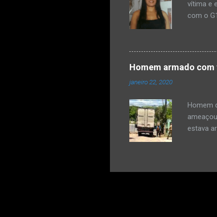
vítima e 
com o G1
teria di
disse na
carta e e
de um out
Homem armado com fa
premedit
janeiro 22, 2020
teria jog
de um co
Homem qu
ameaçou 
estava a
(21), e f
Civil, o 
porteiro
momento 
estacion
facão in
para fec