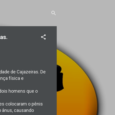
as.
dade de Cajazeiras. De
nça física e
 dois homens que o
es colocaram o pênis
no ânus, causando