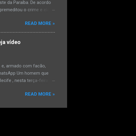
este da Paraíba. De acordo
premeditou o crime e ela
omem. Ao G1, o delegado
READ MORE »
speita também escreveu uma
que o filho mais velho, fruto
 família. Ela já havia
ja vídeo
ênis dele, a mulher ainda
ão genital da vítima dentro
nvolvido. ...
 e, armado com facão,
o/WhatsApp Um homem que
ife , nesta terça-feira
o. De acordo com a Polícia
READ MORE »
as e tentou atingir o
ara o WhatsApp mostram o
rado na frente do
e estava armado com um
nhão. Ele usou o veículo
a mão e começou a fazer