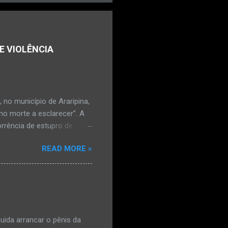
E VIOLÊNCIA
no município de Araripina,
mo morte a esclarecer”. A
orrência de estupro de
ta. O Boletim de
READ MORE »
édica, a vítima estava
l e vaginal. Os pais
ais de mal-estar. Segundo
úde, na segunda-feira pela
a na zona rural do
mesmo com o atendimento
ida arrancar o pênis da