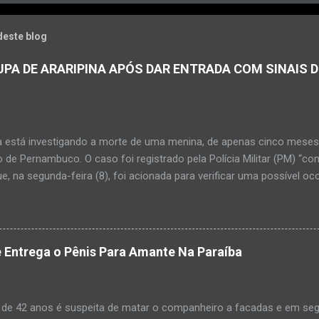
deste blog
PA DE ARARIPINA APÓS DAR ENTRADA COM SINAIS D
a está investigando a morte de uma menina, de apenas cinco meses, 
 de Pernambuco. O caso foi registrado pela Polícia Militar (PM) “co
e, na segunda-feira (8), foi acionada para verificar uma possível oc
l, na UPA da cidade, mas ao chegar ao local a criança já estava mor
ias da PM mostra que, segundo informações passadas pela equipe m
adro de desidratação e desnutrição, além de apresentar ruptura ana
am que a criança estava apresentando, desde sábado (6), alguns sin
 Entrega o Pênis Para Amante Na Paraíba
 pais só levaram a menina para UPA após uma piora no estado de sa
ara que fosse prestado o devido atendimento médico. A família mor
o. A criança chegou no local com vida, porém muito debilitada, e 
 de 42 anos é suspeita de matar o companheiro a facadas e em segu
aleceu. O...