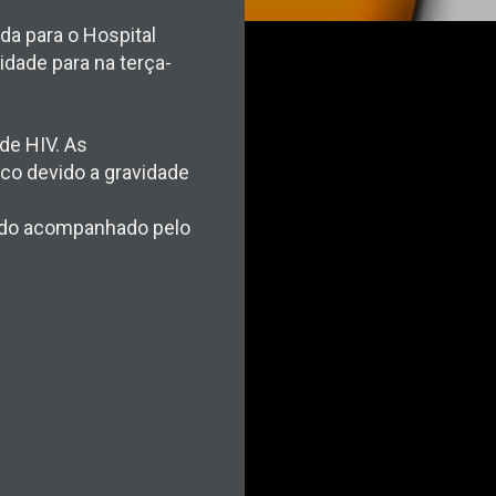
da para o Hospital
idade para na terça-
 de HIV. As
co devido a gravidade
sendo acompanhado pelo