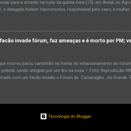
enviar para a amante na noite da quinta-feira (15), em Areial, no Agr
, o delegado Kelsen Vasconcelos, responsável pelo caso, a mulher 
to a uma vizinha que mandou amolar a faca utilizada para matar o h
 manhã desta sexta-feira (16), que antes de cometer o crime, a su
ntregou para o filho mais velho, de 18 anos. “Na carta ela pede para 
ro relacionamento, deixe os dois irmãos mais novos com parentes da
cão invade fórum, faz ameaças e é morto por PM; ve
ado todo o crime”. Após matar o companheiro a facadas e cortar o p
ado ácido muriático em cima. Depois, a suspeita teria colocado o órg
po e levado até a casa da outra mulher com quem o homem estaria e
e morreu parou caminhão na frente do estacioinamento do fórum
policial, sendo atingido por um tiro na coxa — Foto: Reproduçã
rmado com um facão invadiu o Fórum de Camaragibe , no Grande Rec
oi morto por um policial militar responsável pela segurança do prédi
agressor, que já tinha sido preso por porte ilegal de armas, fez ameaç
 e o PM, que ordenou que ele soltasse arma . Imagens enviadas p
em que o homem discute com o PM, no fórum. O caminhão está pa
amento. Por meio de nota, a polícia informou que o Um homem qu
Tecnologia do Blogger
vadiu o Fórum de homem, de 58 anos, chegou ao fórum em um cami
har a entrada do estacionamento. Em seguida, saiu com o facão n