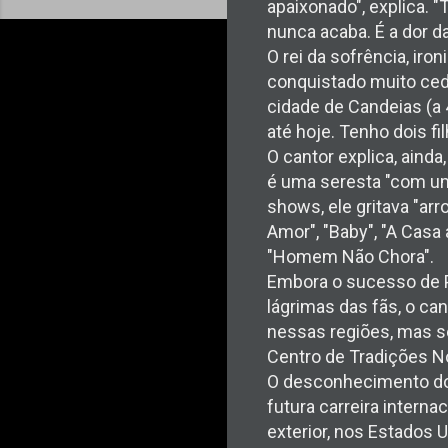
apaixonado", explica. "
nunca acaba. É a dor da
O rei da sofrência, iro
conquistado muito ced
cidade de Candeias (a
até hoje. Tenho dois f
O cantor explica, ainda
é uma seresta "com um
shows, ele gritava "a
Amor", "Baby", "A Casa
"Homem Não Chora".
Embora o sucesso de Pab
lágrimas das fãs, o ca
nessas regiões, mas se
Centro de Tradições No
O desconhecimento do c
futura carreira intern
exterior, nos Estados U