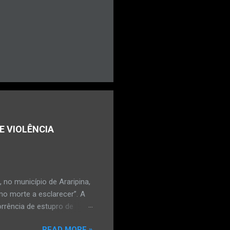
E VIOLÊNCIA
no município de Araripina,
mo morte a esclarecer”. A
orrência de estupro de
ta. O Boletim de
READ MORE »