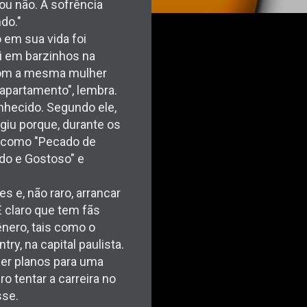
 ou não. A sofrência
do."
o em sua vida foi
i em barzinhos na
 com a mesma mulher
 apartamento", lembra.
onhecido. Segundo ele,
giu porque, durante os
s como "Pecado de
ado e Gostoso" e
s e, não raro, arrancar
É claro que tem fãs
ênero, tais como o
y, na capital paulista.
zer planos para uma
o tentar a carreira no
sse.