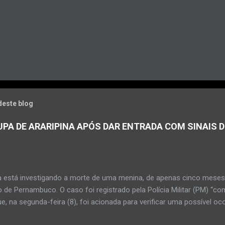
deste blog
PA DE ARARIPINA APÓS DAR ENTRADA COM SINAIS D
a está investigando a morte de uma menina, de apenas cinco meses, 
 de Pernambuco. O caso foi registrado pela Polícia Militar (PM) “co
e, na segunda-feira (8), foi acionada para verificar uma possível oc
l, na UPA da cidade, mas ao chegar ao local a criança já estava mor