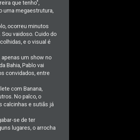
reira que tenho",
ho uma megaestrutura,
plo, ocorreu minutos
. Sou vaidoso. Cuido do
lhidas, e o visual é
rá apenas um show no
a Bahia, Pablo vai
os convidados, entre
clete com Banana,
utros. No palco, o
 calcinhas e sutiãs já
abar-se de ter
guns lugares, o arrocha