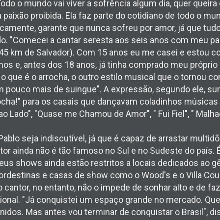
Todo o mundo vai viver a sofrência algum dia, quer queira
 paixão proibida. Ela faz parte do cotidiano de todo o mun
nicamente, garante que nunca sofreu por amor, já que tud
o. "Comecei a cantar seresta aos seis anos com meu pa
 45 km de Salvador). Com 15 anos eu me casei e estou
ilhos e, antes dos 18 anos, já tinha comprado meu próprio
, o que é o arrocha, o outro estilo musical que o tornou c
 pouco mais de suingue". A expressão, segundo ele, sur
rrocha!" para os casais que dançavam coladinhos música
 ao Lado", "Quase me Chamou de Amor", " Fui Fiel", " Malh
lo seja indiscutível, já que é capaz de arrastar multidõe
ntor ainda não é tão famoso no Sul e no Sudeste do país. 
us shows ainda estão restritos a locais dedicados ao g
rdestinas e casas de show como o Wood's e o Villa Countr
antor, no entanto, não o impede de sonhar alto e de fa
acional. "Já conquistei um espaço grande no mercado. Quer
nidos. Mas antes vou terminar de conquistar o Brasil", di