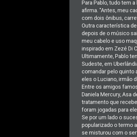
Para Pablo, tudo tem a 
afirma. "Antes, meu c
com dois ônibus, carre
Outra característica d
depois de o músico sai
meu cabelo e uso maqu
inspirado em Zezé Di C
Ultimamente, Pablo te
Sudeste, em Uberlândia
comandar pelo quinto a
eles o Luciano, irmão 
Entre os amigos famos
Daniela Mercury, Asa de
tratamento que recebe 
foram jogadas para ele
Se por um lado o suces
popularizado o termo a
se misturou com o sert