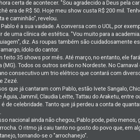
hora certa de acontecer. "Sou agradecido a Deus pela car
achê era de R$ 50. Hoje meu show custa R$ 200 mil. Ten
ta e caminhão", revelou.
e Pablo é a sua vaidade. A conversa com o UOL, por exem
r de uma clínica de estética. "Vou muito para a academia
iagem", diz. As roupas também são cuidadosamente esco
amargo, ídolo do cantor.
m feito 35 shows por mês. Até março, no entanto, ele fa
 (MG). Todos os outros serão no Nordeste. No Carnaval d
no consecutivo um trio elétrico que contará com divers
de Zezé.
os que já cantaram com Pablo, estão Ivete Sangalo, Chi
 Águia, Jammil, Claudia Leitte, Tattau do Araketu, entre o
é de celebridade. Tanto que já perdeu a conta de quantas
.
so nacional ainda não chegou, Pablo pode, pelo menos, g
rrocha. O ritmo já caiu tanto no gosto do povo que, em al
anejo, tornando-se o "arrochanejo".