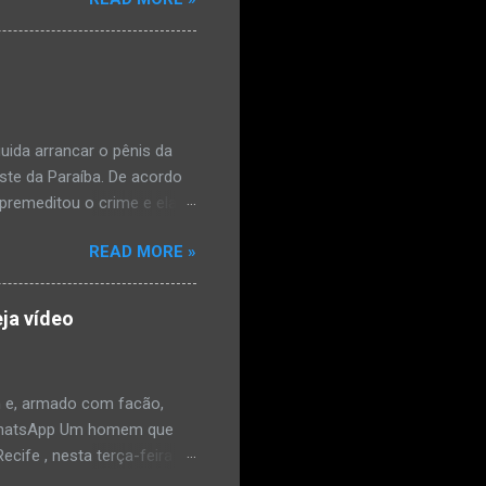
édica, a vítima estava
l e vaginal. Os pais
ais de mal-estar. Segundo
úde, na segunda-feira pela
a na zona rural do
mesmo com o atendimento
ida arrancar o pênis da
este da Paraíba. De acordo
premeditou o crime e ela
omem. Ao G1, o delegado
READ MORE »
speita também escreveu uma
que o filho mais velho, fruto
 família. Ela já havia
ja vídeo
ênis dele, a mulher ainda
ão genital da vítima dentro
nvolvido. ...
 e, armado com facão,
o/WhatsApp Um homem que
ife , nesta terça-feira
o. De acordo com a Polícia