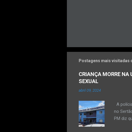
Postagens mais visitadas 
CRIANÇA MORRE NA U
SEXUAL
abril 09, 2024
A políci
no Sertão
PM diz qu
vulneráve