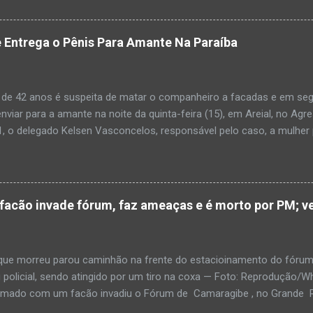
ias da PM mostra que, segundo informações passadas pela equipe m
adro de desidratação e desnutrição, além de apresentar ruptura ana
am que a criança estava apresentando, desde sábado (6), alguns sin
 Entrega o Pênis Para Amante Na Paraíba
 pais só levaram a menina para UPA após uma piora no estado de sa
ara que fosse prestado o devido atendimento médico. A família mor
o. A criança chegou no local com vida, porém muito debilitada, e 
 de 42 anos é suspeita de matar o companheiro a facadas e em segu
aleceu. O...
enviar para a amante na noite da quinta-feira (15), em Areial, no Agr
, o delegado Kelsen Vasconcelos, responsável pelo caso, a mulher 
to a uma vizinha que mandou amolar a faca utilizada para matar o h
 manhã desta sexta-feira (16), que antes de cometer o crime, a su
ntregou para o filho mais velho, de 18 anos. “Na carta ela pede para 
ro relacionamento, deixe os dois irmãos mais novos com parentes da
cão invade fórum, faz ameaças e é morto por PM; ve
ado todo o crime”. Após matar o companheiro a facadas e cortar o p
ado ácido muriático em cima. Depois, a suspeita teria colocado o órg
po e levado até a casa da outra mulher com quem o homem estaria e
e morreu parou caminhão na frente do estacioinamento do fórum
policial, sendo atingido por um tiro na coxa — Foto: Reproduçã
rmado com um facão invadiu o Fórum de Camaragibe , no Grande Rec
oi morto por um policial militar responsável pela segurança do prédi