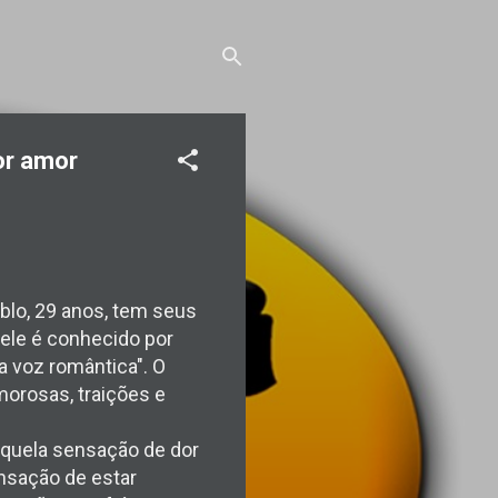
or amor
blo, 29 anos, tem seus
 ele é conhecido por
"a voz romântica". O
morosas, traições e
 aquela sensação de dor
ensação de estar