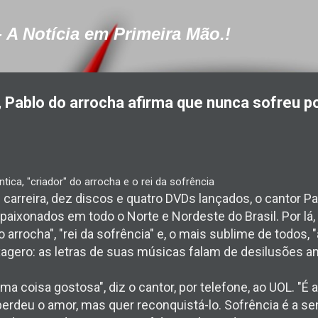
Pular para o conteúdo principal
- A Notícia em Primeira Mão.!
", Pablo do arrocha afirma que nunca sofreu p
tica, "criador" do arrocha e o rei da sofrência
arreira, dez discos e quatro DVDs lançados, o cantor Pa
apaixonados em todo o Norte e Nordeste do Brasil. Por lá,
o arrocha", "rei da sofrência" e, o mais sublime de todos, 
agero: as letras de suas músicas falam de desilusões a
ma coisa gostosa", diz o cantor, por telefone, ao UOL. "É
erdeu o amor, mas quer reconquistá-lo. Sofrência é a s