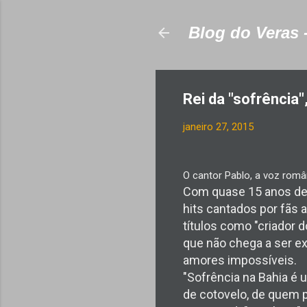
Blog do Veras 
Rei da "sofrência
janeiro 27, 2015
O cantor Pablo, a voz român
Com quase 15 anos de c
hits cantados por fãs 
títulos como "criador d
que não chega a ser ex
amores impossíveis.
"Sofrência na Bahia é u
de cotovelo, de quem p