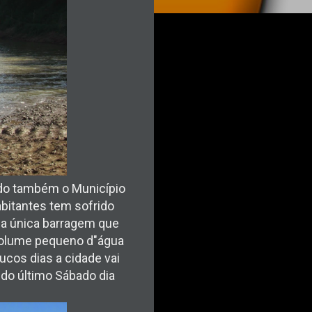
ado também o Município
abitantes tem sofrido
, a única barragem que
volume pequeno d"água
cos dias a cidade vai
 do último Sábado dia