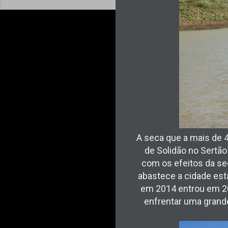
A seca que a mais de 
de Solidão no Sertão
com os efeitos da sec
abastece a cidade es
em 2014 entrou em 20
enfrentar uma grande