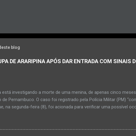
deste blog
PA DE ARARIPINA APÓS DAR ENTRADA COM SINAIS D
a está investigando a morte de uma menina, de apenas cinco meses, 
 de Pernambuco. O caso foi registrado pela Polícia Militar (PM) “co
e, na segunda-feira (8), foi acionada para verificar uma possível oc
l, na UPA da cidade, mas ao chegar ao local a criança já estava mor
ias da PM mostra que, segundo informações passadas pela equipe m
adro de desidratação e desnutrição, além de apresentar ruptura ana