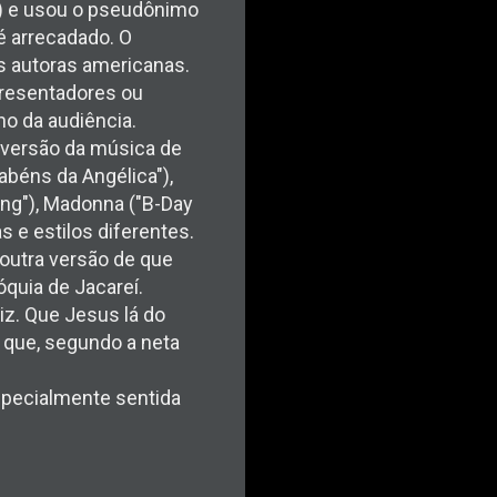
a) e usou o pseudônimo
é arrecadado. O
as autoras americanas.
presentadores ou
ho da audiência.
a versão da música de
abéns da Angélica"),
Song"), Madonna ("B-Day
as e estilos diferentes.
a outra versão de que
quia de Jacareí.
iz. Que Jesus lá do
 que, segundo a neta
specialmente sentida