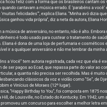
ca ficou feliz com a forma que os brasileiros cantam os
a quando cantavam a música errado. É 'parabéns a você' e
 'muitas felicidades'", explica Eliana. "Minha avó dizia qu
úsica ganhou vida própria", diz a neta da autora, Eliana 
 a música de aniversário, no entanto, não é alto. Embora
o dinheiro é todo usado para custear o tratamento de saúd
ha. Eliana é dona de uma loja de perfumaria e cosméticos 
sível ir a qualquer aniversário e não me lembrar da minha
s a Você" tem autoria registrada, cada vez que ela é e
êm de ser pagos ao Ecad, que repassa parte do valor ao co
ticular, a quantia não precisa ser recolhida. Mas é mui
esbancando clássicos da voz e violão como "Se", de Djav
bim e Vinícius de Moraes (12º lugar).
úsica, "Happy Birthday to You", foi composta em 1875 no
a Hill, de Louisville, no Estado do Kentucky. Em 1942, um
o, promoveu um concurso para escolher a melhor letra em