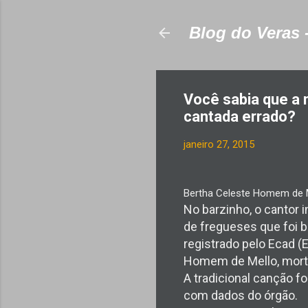
Blog do Veras 
Você sabia que a 
cantada errado?
janeiro 27, 2015
Bertha Celeste Homem de M
No barzinho, o cantor
de fregueses que foi b
registrado pelo Ecad (E
Homem de Mello, morta 
A tradicional canção 
com dados do órgão.