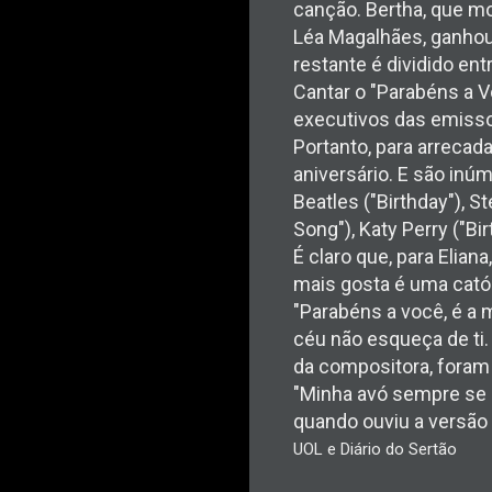
canção. Bertha, que m
Léa Magalhães, ganhou 
restante é dividido en
Cantar o "Parabéns a V
executivos das emissor
Portanto, para arrecad
aniversário. E são inú
Beatles ("Birthday"), 
Song"), Katy Perry ("Bi
É claro que, para Elian
mais gosta é uma catól
"Parabéns a você, é a m
céu não esqueça de ti.
da compositora, foram
"Minha avó sempre se 
quando ouviu a versão 
UOL e Diário do Sertão