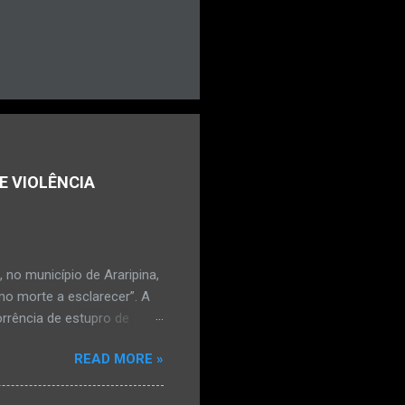
E VIOLÊNCIA
no município de Araripina,
mo morte a esclarecer”. A
orrência de estupro de
ta. O Boletim de
READ MORE »
édica, a vítima estava
l e vaginal. Os pais