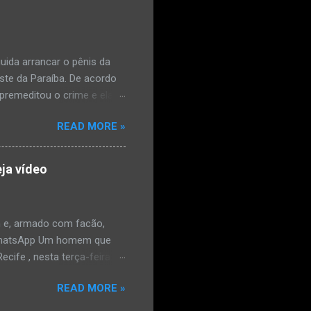
ais de mal-estar. Segundo
úde, na segunda-feira pela
a na zona rural do
mesmo com o atendimento
ida arrancar o pênis da
este da Paraíba. De acordo
premeditou o crime e ela
omem. Ao G1, o delegado
READ MORE »
speita também escreveu uma
que o filho mais velho, fruto
 família. Ela já havia
ja vídeo
ênis dele, a mulher ainda
ão genital da vítima dentro
nvolvido. ...
 e, armado com facão,
o/WhatsApp Um homem que
ife , nesta terça-feira
o. De acordo com a Polícia
READ MORE »
as e tentou atingir o
ara o WhatsApp mostram o