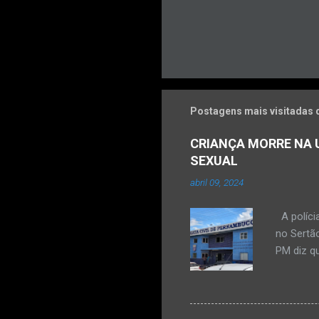
Postagens mais visitadas 
CRIANÇA MORRE NA U
SEXUAL
abril 09, 2024
A políci
no Sertão
PM diz qu
vulneráve
Ocorrênc
com um qu