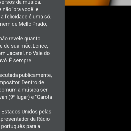
 versos da música.
 não 'pra você' e
e a felicidade é uma só.
Homem de Mello Prado,
 não revele quanto
e de sua mãe, Lorice,
em Jacareí, no Vale do
 avó. É sempre
xecutada publicamente,
mpositor. Dentro de
to comum a música ser
an (9º lugar) e "Garota
s Estados Unidos pelas
 apresentador da Rádio
 português para a