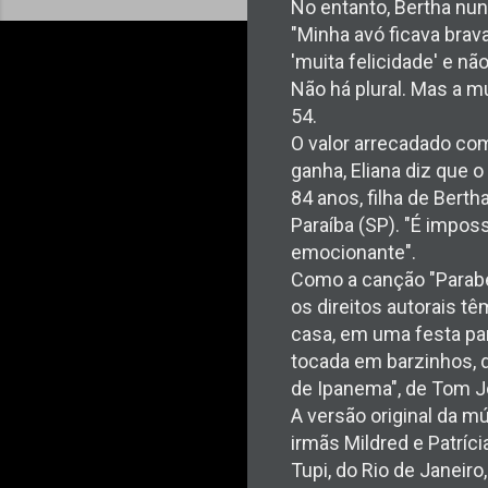
No entanto, Bertha nun
"Minha avó ficava brav
'muita felicidade' e não
Não há plural. Mas a m
54.
O valor arrecadado com
ganha, Eliana diz que 
84 anos, filha de Bert
Paraíba (SP). "É impos
emocionante".
Como a canção "Parabén
os direitos autorais t
casa, em uma festa par
tocada em barzinhos, d
de Ipanema", de Tom Jo
A versão original da m
irmãs Mildred e Patríci
Tupi, do Rio de Janeir