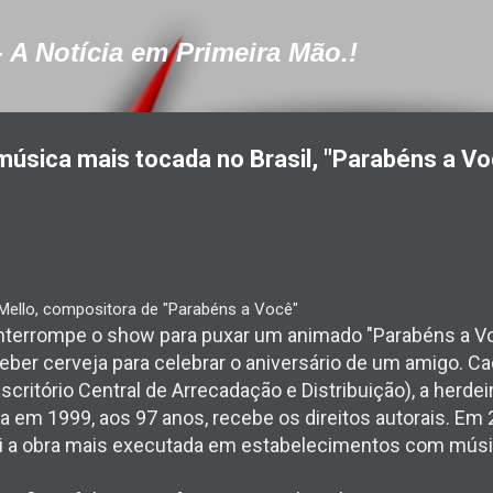
Pular para o conteúdo principal
- A Notícia em Primeira Mão.!
música mais tocada no Brasil, "Parabéns a Vo
ello, compositora de "Parabéns a Você"
 interrompe o show para puxar um animado "Parabéns a Vo
eber cerveja para celebrar o aniversário de um amigo. Ca
scritório Central de Arrecadação e Distribuição), a herde
em 1999, aos 97 anos, recebe os direitos autorais. Em 20
foi a obra mais executada em estabelecimentos com músic