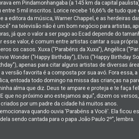
orava em Pindamonhangaba (a 145 km da capital paulist
entre 5 mil inscritos. Lorice recebe 16,66% de tudo que 
tre a editora da música, Warner Chappel, e as herdeiras d
ocê" na televisão não é um bom negócio para artistas, a
as, já que o valor a ser pago ao Ecad depende do taman
ar esse valor, é comum entre artistas cantar a sua própri
meros os casos. Xuxa ("Parabéns da Xuxa"), Angélica ("Par
Stevie Wonder ("Happy Birthday"), Elvis ("Happy Birthday 
rthday"), apenas para citar alguns artistas de diversas áre
a, a versão favorita é a composta por sua avó. Fora essa, 
ica, entoada todo domingo na missa das crianças na paró
inha alma que diz. Deus te ampare e proteja e te faça fel
 E que no próximo ano estejamos aqui", dizem os versos,
 criados por um padre da cidade há muitos anos.
emocionava quando ouvia 'Parabéns a Você'. Ela ficou e
dela sendo cantada para o papa João Paulo 2º", lembra.