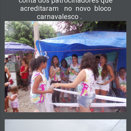
conta dos patrocinadores que
acreditaram
no
novo
bloco
carnavalesco .