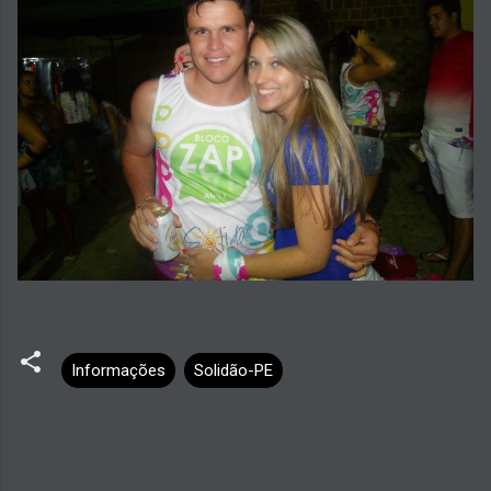
Informações
Solidão-PE
C
o
m