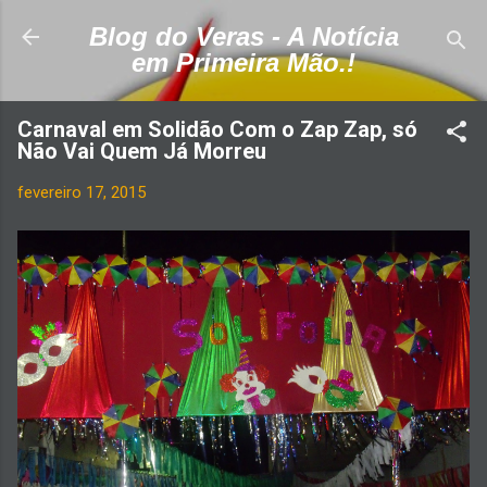
Pular para o conteúdo principal
Blog do Veras - A Notícia
em Primeira Mão.!
Carnaval em Solidão Com o Zap Zap, só
Não Vai Quem Já Morreu
fevereiro 17, 2015