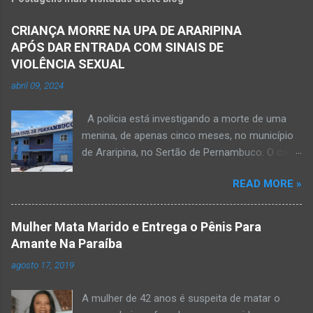
CRIANÇA MORRE NA UPA DE ARARIPINA
APÓS DAR ENTRADA COM SINAIS DE
VIOLÊNCIA SEXUAL
abril 09, 2024
A polícia está investigando a morte de uma
menina, de apenas cinco meses, no município
de Araripina, no Sertão de Pernambuco. O caso
foi registrado pela Polícia Militar (PM) “como
READ MORE »
morte a esclarecer”. A PM diz que, na segunda-
feira (8), foi acionada para verificar uma
possível ocorrência de estupro de vulnerável,
Mulher Mata Marido e Entrega o Pênis Para
na UPA da cidade, mas ao chegar ao local a
Amante Na Paraíba
criança já estava morta. O Boletim de
agosto 17, 2019
Ocorrências da PM mostra que, segundo
informações passadas pela equipe médica, a
A mulher de 42 anos é suspeita de matar o
vítima estava com um quadro de desidratação