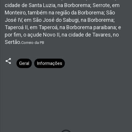
cidade de Santa Luzia, na Borborema; Serrote, em
Monteiro, também na região da Borborema; São
José IV, em São José do Sabugi, na Borborema;
Taperoá II, em Taperoá, na Borborema paraibana; e
por fim, o açude Novo II, na cidade de Tavares, no
Sertão.
Correio da PB
Geral
Informações
C
o
m
e
n
t
á