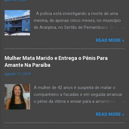
A polícia está investigando a morte de uma
menina, de apenas cinco meses, no município
de Araripina, no Sertão de Pernambuco. O caso
foi registrado pela Polícia Militar (PM) “como
READ MORE »
morte a esclarecer”. A PM diz que, na segunda-
feira (8), foi acionada para verificar uma
possível ocorrência de estupro de vulnerável,
Mulher Mata Marido e Entrega o Pênis Para
na UPA da cidade, mas ao chegar ao local a
Amante Na Paraíba
criança já estava morta. O Boletim de
agosto 17, 2019
Ocorrências da PM mostra que, segundo
informações passadas pela equipe médica, a
A mulher de 42 anos é suspeita de matar o
vítima estava com um quadro de desidratação
companheiro a facadas e em seguida arrancar
e desnutrição, além de apresentar ruptura anal
o pênis da vítima e enviar para a amante na
e vaginal. Os pais informaram que a criança
noite da quinta-feira (15), em Areial, no Agreste
estava apresentando, desde sábado (6), alguns
READ MORE »
da Paraíba. De acordo com o G1, o delegado
sinais de mal-estar. Segundo a PM, os pais só
Kelsen Vasconcelos, responsável pelo caso, a
levaram a menina para UPA após uma piora no
mulher premeditou o crime e ela teria dito a