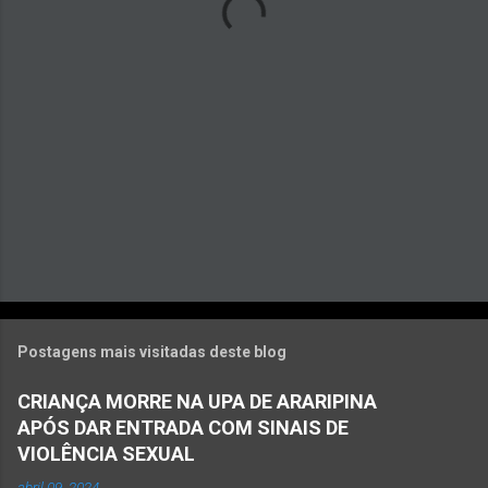
r
i
o
s
Postagens mais visitadas deste blog
CRIANÇA MORRE NA UPA DE ARARIPINA
APÓS DAR ENTRADA COM SINAIS DE
VIOLÊNCIA SEXUAL
abril 09, 2024