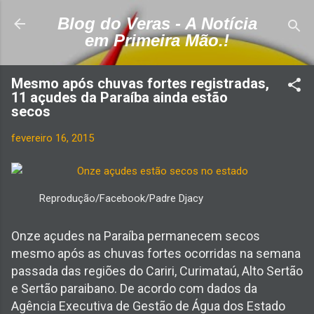
Pular para o conteúdo principal
Blog do Veras - A Notícia
em Primeira Mão.!
Mesmo após chuvas fortes registradas,
11 açudes da Paraíba ainda estão
secos
fevereiro 16, 2015
Reprodução/Facebook/Padre Djacy
Onze açudes na Paraíba permanecem secos
mesmo após as chuvas fortes ocorridas na semana
passada das regiões do Cariri, Curimataú, Alto Sertão
e Sertão paraibano. De acordo com dados da
Agência Executiva de Gestão de Água dos Estado