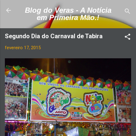
Pular para o conteúdo principal
Blog do Veras - A Notícia
em Primeira Mão.!
Segundo Dia do Carnaval de Tabira
fevereiro 17, 2015