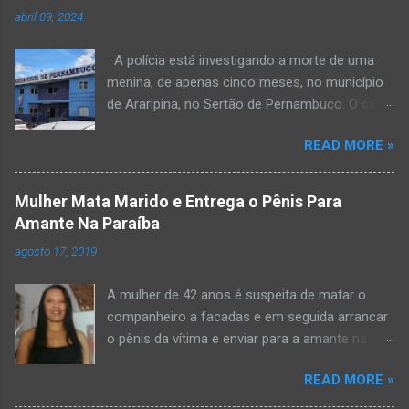
abril 09, 2024
A polícia está investigando a morte de uma
menina, de apenas cinco meses, no município
de Araripina, no Sertão de Pernambuco. O caso
foi registrado pela Polícia Militar (PM) “como
READ MORE »
morte a esclarecer”. A PM diz que, na segunda-
feira (8), foi acionada para verificar uma
possível ocorrência de estupro de vulnerável,
Mulher Mata Marido e Entrega o Pênis Para
na UPA da cidade, mas ao chegar ao local a
Amante Na Paraíba
criança já estava morta. O Boletim de
agosto 17, 2019
Ocorrências da PM mostra que, segundo
informações passadas pela equipe médica, a
A mulher de 42 anos é suspeita de matar o
vítima estava com um quadro de desidratação
companheiro a facadas e em seguida arrancar
e desnutrição, além de apresentar ruptura anal
o pênis da vítima e enviar para a amante na
e vaginal. Os pais informaram que a criança
noite da quinta-feira (15), em Areial, no Agreste
estava apresentando, desde sábado (6), alguns
READ MORE »
da Paraíba. De acordo com o G1, o delegado
sinais de mal-estar. Segundo a PM, os pais só
Kelsen Vasconcelos, responsável pelo caso, a