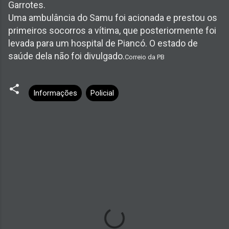
Garrotes.
Uma ambulância do Samu foi acionada e prestou os
primeiros socorros a vítima, que posteriormente foi
levada para um hospital de Piancó. O estado de
saúde dela não foi divulgado.
Correio da PB
Informações
Policial
C
o
m
e
n
t
á
r