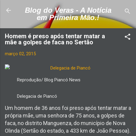
Pular para o conteúdo principal
Blog do Veras - A Notícia
em Primeira Mão.!
Homem é preso após tentar matar a
mãe a golpes de faca no Sertão
março 02, 2015
Reprodução/ Blog Piancó News
Delegacia de Piancó
Um homem de 36 anos foi preso após tentar matar a
própria mãe, uma senhora de 75 anos, a golpes de
faca, no distrito Manguenza, do município de Nova
Olinda (Sertão do estado, a 433 km de João Pessoa).