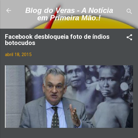
Pular para o conteúdo principal
Blog do Veras - A Notícia
em Primeira Mão.!
Facebook desbloqueia foto de índios
botocudos
abril 18, 2015