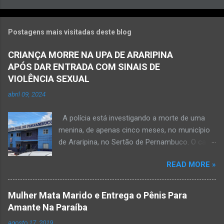
Postagens mais visitadas deste blog
CRIANÇA MORRE NA UPA DE ARARIPINA
APÓS DAR ENTRADA COM SINAIS DE
VIOLÊNCIA SEXUAL
abril 09, 2024
A polícia está investigando a morte de uma
menina, de apenas cinco meses, no município
de Araripina, no Sertão de Pernambuco. O caso
foi registrado pela Polícia Militar (PM) “como
READ MORE »
morte a esclarecer”. A PM diz que, na segunda-
feira (8), foi acionada para verificar uma
possível ocorrência de estupro de vulnerável,
Mulher Mata Marido e Entrega o Pênis Para
na UPA da cidade, mas ao chegar ao local a
Amante Na Paraíba
criança já estava morta. O Boletim de
agosto 17, 2019