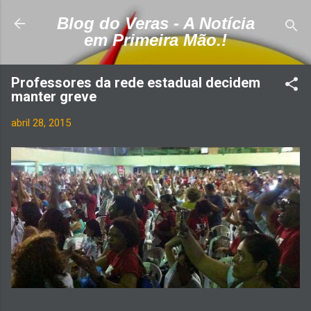
Pular para o conteúdo principal
Blog do Veras - A Notícia
em Primeira Mão.!
Professores da rede estadual decidem
manter greve
abril 28, 2015