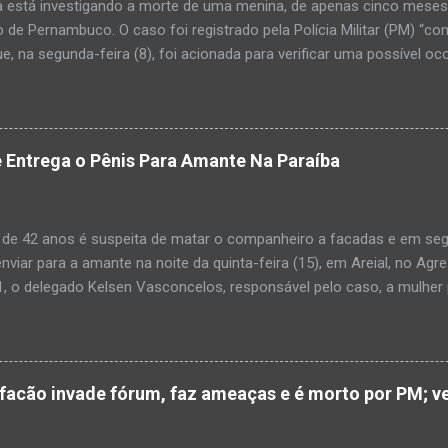
a está investigando a morte de uma menina, de apenas cinco meses, 
 de Pernambuco. O caso foi registrado pela Polícia Militar (PM) “co
e, na segunda-feira (8), foi acionada para verificar uma possível oc
l, na UPA da cidade, mas ao chegar ao local a criança já estava mor
ias da PM mostra que, segundo informações passadas pela equipe m
adro de desidratação e desnutrição, além de apresentar ruptura ana
am que a criança estava apresentando, desde sábado (6), alguns sin
 Entrega o Pênis Para Amante Na Paraíba
 pais só levaram a menina para UPA após uma piora no estado de sa
ara que fosse prestado o devido atendimento médico. A família mor
o. A criança chegou no local com vida, porém muito debilitada, e 
 de 42 anos é suspeita de matar o companheiro a facadas e em segu
aleceu. O...
enviar para a amante na noite da quinta-feira (15), em Areial, no Agr
, o delegado Kelsen Vasconcelos, responsável pelo caso, a mulher 
to a uma vizinha que mandou amolar a faca utilizada para matar o h
 manhã desta sexta-feira (16), que antes de cometer o crime, a su
ntregou para o filho mais velho, de 18 anos. “Na carta ela pede para 
ro relacionamento, deixe os dois irmãos mais novos com parentes da
cão invade fórum, faz ameaças e é morto por PM; ve
ado todo o crime”. Após matar o companheiro a facadas e cortar o p
ado ácido muriático em cima. Depois, a suspeita teria colocado o órg