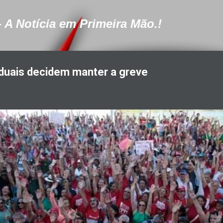
Pular para o conteúdo principal
- A Notícia em Primeira Mão.!
duais decidem manter a greve