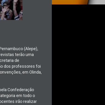
 Pernambuco (Alepe),
revistas terão uma
cretaria de
o dos professores foi
Convenções, em Olinda,
a pela Confederação
categoria em todo o
ocentes irão realizar