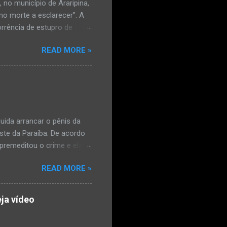
no município de Araripina,
mo morte a esclarecer”. A
orrência de estupro de
ta. O Boletim de
READ MORE »
édica, a vítima estava
l e vaginal. Os pais
ais de mal-estar. Segundo
úde, na segunda-feira pela
a na zona rural do
mesmo com o atendimento
ida arrancar o pênis da
este da Paraíba. De acordo
premeditou o crime e ela
omem. Ao G1, o delegado
READ MORE »
speita também escreveu uma
que o filho mais velho, fruto
 família. Ela já havia
ja vídeo
ênis dele, a mulher ainda
ão genital da vítima dentro