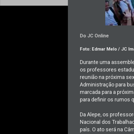
Do JC Online
Foto: Edmar Melo / JC I
Durante uma assemblei
os professores estadua
reunião na próxima sext
Administração para bu
marcada para a próxima
para definir os rumos q
Da Alepe, os professor
Nacional dos Trabalhad
país. O ato será na Câm