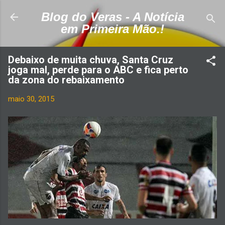
Pular para o conteúdo principal
Blog do Veras - A Notícia
em Primeira Mão.!
Debaixo de muita chuva, Santa Cruz
joga mal, perde para o ABC e fica perto
da zona do rebaixamento
maio 30, 2015