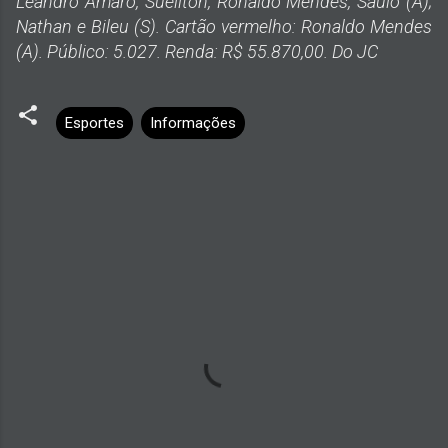
Leandro Amaro, Suéliton, Ronaldo Mendes, Saulo (A);
Nathan e Bileu (S). Cartão vermelho: Ronaldo Mendes
(A). Público: 5.027. Renda: R$ 55.870,00. Do JC
Esportes
Informações
C
o
m
e
n
t
á
r
i
o