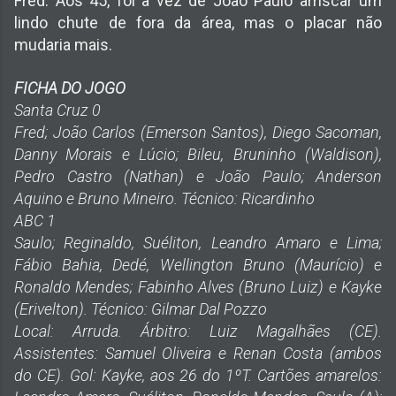
Fred. Aos 45, foi a vez de João Paulo arriscar um
lindo chute de fora da área, mas o placar não
mudaria mais.
FICHA DO JOGO
Santa Cruz 0
Fred; João Carlos (Emerson Santos), Diego Sacoman,
Danny Morais e Lúcio; Bileu, Bruninho (Waldison),
Pedro Castro (Nathan) e João Paulo; Anderson
Aquino e Bruno Mineiro. Técnico: Ricardinho
ABC 1
Saulo; Reginaldo, Suéliton, Leandro Amaro e Lima;
Fábio Bahia, Dedé, Wellington Bruno (Maurício) e
Ronaldo Mendes; Fabinho Alves (Bruno Luiz) e Kayke
(Erivelton). Técnico: Gilmar Dal Pozzo
Local: Arruda. Árbitro: Luiz Magalhães (CE).
Assistentes: Samuel Oliveira e Renan Costa (ambos
do CE). Gol: Kayke, aos 26 do 1ºT. Cartões amarelos: