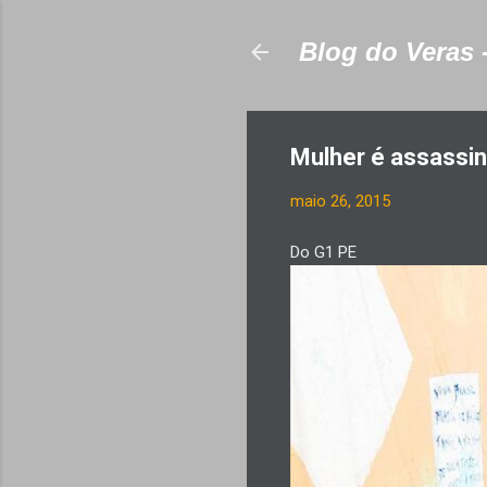
Blog do Veras 
Mulher é assassi
maio 26, 2015
Do G1 PE