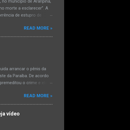
no município de Araripina,
mo morte a esclarecer”. A
orrência de estupro de
ta. O Boletim de
READ MORE »
édica, a vítima estava
l e vaginal. Os pais
ais de mal-estar. Segundo
úde, na segunda-feira pela
a na zona rural do
mesmo com o atendimento
ida arrancar o pênis da
este da Paraíba. De acordo
premeditou o crime e ela
omem. Ao G1, o delegado
READ MORE »
speita também escreveu uma
que o filho mais velho, fruto
 família. Ela já havia
ja vídeo
ênis dele, a mulher ainda
ão genital da vítima dentro