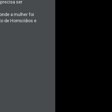
 precisa ser
onde a mulher foi
to de Homicídios e