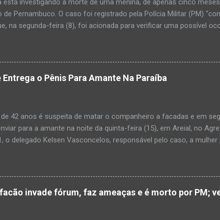
a está investigando a morte de uma menina, de apenas cinco meses, 
 de Pernambuco. O caso foi registrado pela Polícia Militar (PM) “co
e, na segunda-feira (8), foi acionada para verificar uma possível oc
l, na UPA da cidade, mas ao chegar ao local a criança já estava mor
ias da PM mostra que, segundo informações passadas pela equipe m
adro de desidratação e desnutrição, além de apresentar ruptura ana
am que a criança estava apresentando, desde sábado (6), alguns sin
 Entrega o Pênis Para Amante Na Paraíba
 pais só levaram a menina para UPA após uma piora no estado de sa
ara que fosse prestado o devido atendimento médico. A família mor
o. A criança chegou no local com vida, porém muito debilitada, e 
 de 42 anos é suspeita de matar o companheiro a facadas e em segu
aleceu. O...
enviar para a amante na noite da quinta-feira (15), em Areial, no Agr
, o delegado Kelsen Vasconcelos, responsável pelo caso, a mulher 
to a uma vizinha que mandou amolar a faca utilizada para matar o h
 manhã desta sexta-feira (16), que antes de cometer o crime, a su
ntregou para o filho mais velho, de 18 anos. “Na carta ela pede para 
ro relacionamento, deixe os dois irmãos mais novos com parentes da
cão invade fórum, faz ameaças e é morto por PM; ve
ado todo o crime”. Após matar o companheiro a facadas e cortar o p
ado ácido muriático em cima. Depois, a suspeita teria colocado o órg