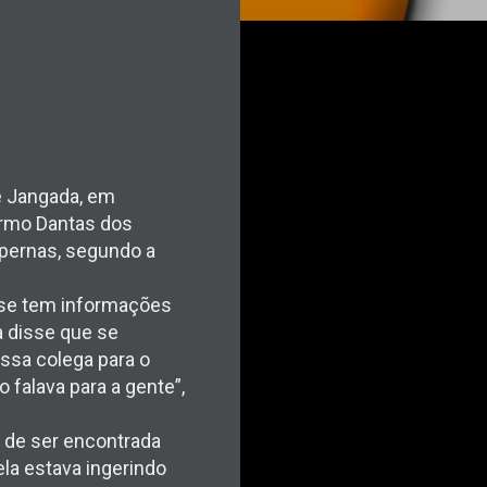
e Jangada, em
Carmo Dantas dos
 pernas, segundo a
o se tem informações
a disse que se
ssa colega para o
 falava para a gente”,
 de ser encontrada
la estava ingerindo