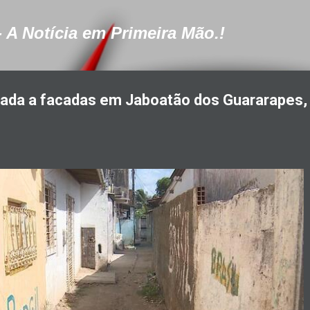
Pular para o conteúdo principal
- A Notícia em Primeira Mão.!
nada a facadas em Jaboatão dos Guararapes,