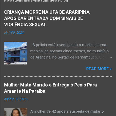
Postagens mais visitadas deste blog
CRIANÇA MORRE NA UPA DE ARARIPINA
APÓS DAR ENTRADA COM SINAIS DE
VIOLÊNCIA SEXUAL
abril 09, 2024
A polícia está investigando a morte de uma
menina, de apenas cinco meses, no município
de Araripina, no Sertão de Pernambuco. O caso
foi registrado pela Polícia Militar (PM) “como
READ MORE »
morte a esclarecer”. A PM diz que, na segunda-
feira (8), foi acionada para verificar uma
possível ocorrência de estupro de vulnerável,
Mulher Mata Marido e Entrega o Pênis Para
na UPA da cidade, mas ao chegar ao local a
Amante Na Paraíba
criança já estava morta. O Boletim de
agosto 17, 2019
Ocorrências da PM mostra que, segundo
informações passadas pela equipe médica, a
A mulher de 42 anos é suspeita de matar o
vítima estava com um quadro de desidratação