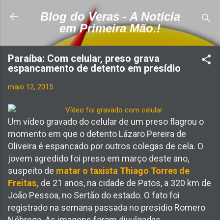
Pular para o conteúdo principal
Blog do Veras - A Notícia
em Primeira Mão.!
Paraíba: Com celular, preso grava
espancamento de detento em presídio
maio 12, 2015
Um vídeo gravado do celular de um preso flagrou o
momento em que o detento Lázaro Pereira de
Oliveira é espancado por outros colegas de cela. O
jovem agredido foi preso em março deste ano,
suspeito de
matar o taxista Thiago Torres de
Freitas,
de 21 anos, na cidade de Patos, a 320 km de
João Pessoa, no Sertão do estado. O fato foi
registrado na semana passada no presídio Romero
Nóbrega. As imagens foram divulgadas,