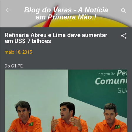
Pular para o conteúdo principal
Blog do Veras - A Notícia
em Primeira Mão.!
Refinaria Abreu e Lima deve aumentar
em US$ 7 bilhões
maio 18, 2015
Do G1 PE