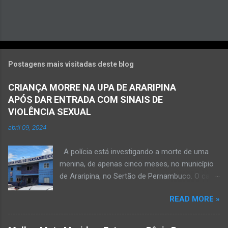
Postagens mais visitadas deste blog
CRIANÇA MORRE NA UPA DE ARARIPINA
APÓS DAR ENTRADA COM SINAIS DE
VIOLÊNCIA SEXUAL
abril 09, 2024
A polícia está investigando a morte de uma
menina, de apenas cinco meses, no município
de Araripina, no Sertão de Pernambuco. O caso
foi registrado pela Polícia Militar (PM) “como
READ MORE »
morte a esclarecer”. A PM diz que, na segunda-
feira (8), foi acionada para verificar uma
possível ocorrência de estupro de vulnerável,