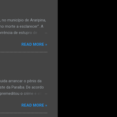
no município de Araripina,
mo morte a esclarecer”. A
orrência de estupro de
ta. O Boletim de
READ MORE »
édica, a vítima estava
l e vaginal. Os pais
ais de mal-estar. Segundo
úde, na segunda-feira pela
a na zona rural do
mesmo com o atendimento
ida arrancar o pênis da
este da Paraíba. De acordo
premeditou o crime e ela
omem. Ao G1, o delegado
READ MORE »
speita também escreveu uma
que o filho mais velho, fruto