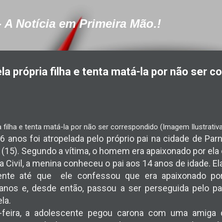
Pular para o conteúdo principal
- A Notícia em Primeira Mão.!
la própria filha e tenta matá-la por não ser 
a filha e tenta matá-la por não ser correspondido (Imagem Ilustrativ
anos foi atropelada pelo próprio pai na cidade de Parnaíb
 (15). Segundo a vítima, o homem era apaixonado por ela 
a Civil, a menina conheceu o pai aos 14 anos de idade. El
nte até que ele confessou que era apaixonado por
anos e, desde então, passou a ser perseguida pelo pa
la.
-feira, a adolescente pegou carona com uma amiga