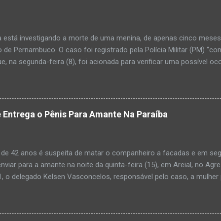
a está investigando a morte de uma menina, de apenas cinco meses, 
 de Pernambuco. O caso foi registrado pela Polícia Militar (PM) “co
e, na segunda-feira (8), foi acionada para verificar uma possível oc
l, na UPA da cidade, mas ao chegar ao local a criança já estava mor
ias da PM mostra que, segundo informações passadas pela equipe m
adro de desidratação e desnutrição, além de apresentar ruptura ana
am que a criança estava apresentando, desde sábado (6), alguns sin
 Entrega o Pênis Para Amante Na Paraíba
 pais só levaram a menina para UPA após uma piora no estado de sa
ara que fosse prestado o devido atendimento médico. A família mor
o. A criança chegou no local com vida, porém muito debilitada, e 
 de 42 anos é suspeita de matar o companheiro a facadas e em segu
aleceu. O...
enviar para a amante na noite da quinta-feira (15), em Areial, no Agr
, o delegado Kelsen Vasconcelos, responsável pelo caso, a mulher 
to a uma vizinha que mandou amolar a faca utilizada para matar o h
 manhã desta sexta-feira (16), que antes de cometer o crime, a su
ntregou para o filho mais velho, de 18 anos. “Na carta ela pede para 