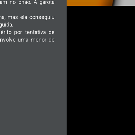
am no chão. A garota
lha, mas ela conseguiu
guida.
érito por tentativa de
e envolve uma menor de