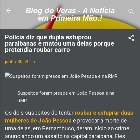
Pular para o conteúdo principal
Blog do Veras - A Notícia
em Primeira Mão.!
Polícia diz que dupla estuprou
paraibanas e matou uma delas porque
pretendia roubar carro
junho 30, 2015
Suspeitos foram presos em João Pessoa e na
RMR
Os dois suspeitos de tentar
roubar e estuprar duas
mulheres de João Pessoa
e provocar a morte de
uma delas, em Pernambuco, deram início ao crime
anunciando um assalto na capital paraibana. Eles