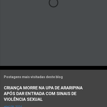
r
i
o
s
Postagens mais visitadas deste blog
CRIANÇA MORRE NA UPA DE ARARIPINA
APÓS DAR ENTRADA COM SINAIS DE
VIOLÊNCIA SEXUAL
abril 09, 2024