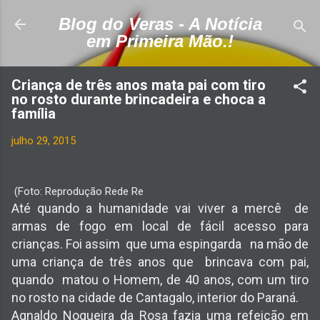
Pular para o conteúdo principal
Blog do Veras - A Notícia
em Primeira Mão.!
Criança de três anos mata pai com tiro
no rosto durante brincadeira e choca a
família
julho 29, 2015
(Foto: Reprodução Rede Re
Até quando a humanidade vai viver a mercê de
armas de fogo em local de fácil acesso para
crianças. Foi assim que uma espingarda na mão de
uma criança de três anos que brincava com pai,
quando matou o Homem, de 40 anos, com um tiro
no rosto na cidade de Cantagalo, interior do Paraná.
Agnaldo Nogueira da Rosa fazia uma refeição em