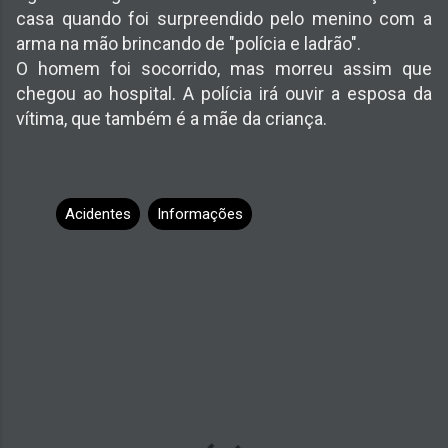
casa quando foi surpreendido pelo menino com a
arma na mão brincando de "polícia e ladrão".
O homem foi socorrido, mas morreu assim que
chegou ao hospital. A polícia irá ouvir a esposa da
vítima, que também é a mãe da criança.
Acidentes
Informações
C
o
m
e
n
t
á