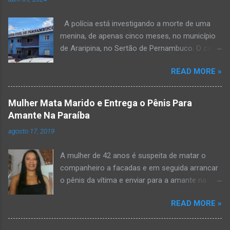
A polícia está investigando a morte de uma
menina, de apenas cinco meses, no município
de Araripina, no Sertão de Pernambuco. O caso
foi registrado pela Polícia Militar (PM) “como
READ MORE »
morte a esclarecer”. A PM diz que, na segunda-
feira (8), foi acionada para verificar uma
possível ocorrência de estupro de vulnerável,
Mulher Mata Marido e Entrega o Pênis Para
na UPA da cidade, mas ao chegar ao local a
Amante Na Paraíba
criança já estava morta. O Boletim de
agosto 17, 2019
Ocorrências da PM mostra que, segundo
informações passadas pela equipe médica, a
A mulher de 42 anos é suspeita de matar o
vítima estava com um quadro de desidratação
companheiro a facadas e em seguida arrancar
e desnutrição, além de apresentar ruptura anal
o pênis da vítima e enviar para a amante na
e vaginal. Os pais informaram que a criança
noite da quinta-feira (15), em Areial, no Agreste
estava apresentando, desde sábado (6), alguns
READ MORE »
da Paraíba. De acordo com o G1, o delegado
sinais de mal-estar. Segundo a PM, os pais só
Kelsen Vasconcelos, responsável pelo caso, a
levaram a menina para UPA após uma piora no
mulher premeditou o crime e ela teria dito a