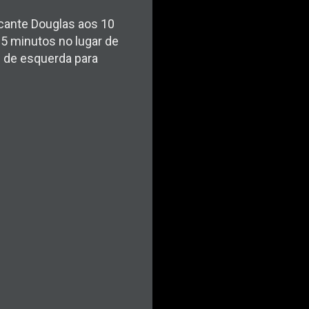
cante Douglas aos 10
25 minutos no lugar de
ou de esquerda para