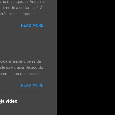
no município de Araripina,
mo morte a esclarecer”. A
orrência de estupro de
ta. O Boletim de
READ MORE »
édica, a vítima estava
l e vaginal. Os pais
ais de mal-estar. Segundo
úde, na segunda-feira pela
a na zona rural do
mesmo com o atendimento
ida arrancar o pênis da
este da Paraíba. De acordo
premeditou o crime e ela
omem. Ao G1, o delegado
READ MORE »
speita também escreveu uma
que o filho mais velho, fruto
 família. Ela já havia
ja vídeo
ênis dele, a mulher ainda
ão genital da vítima dentro