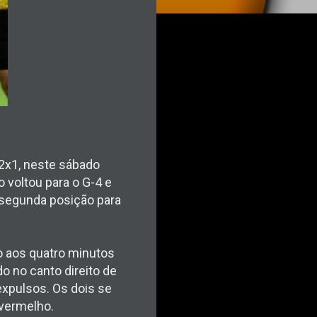
r 2x1, neste sábado
o voltou para o G-4 e
a segunda posição para
o aos quatro minutos
o no canto direito de
 expulsos. Os dois se
 vermelho.