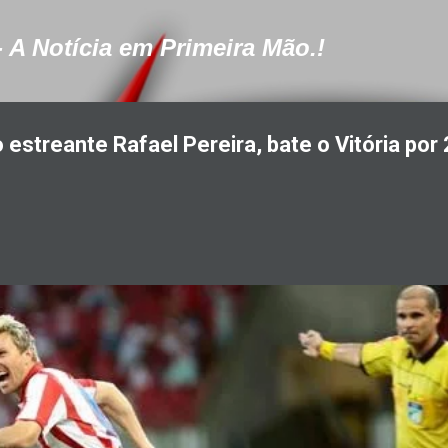
Pular para o conteúdo principal
- A Notícia em Primeira Mão.!
 estreante Rafael Pereira, bate o Vitória por 