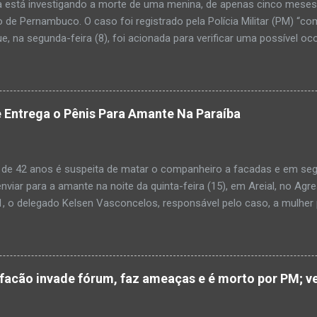
a está investigando a morte de uma menina, de apenas cinco meses, 
 de Pernambuco. O caso foi registrado pela Polícia Militar (PM) “co
e, na segunda-feira (8), foi acionada para verificar uma possível oc
l, na UPA da cidade, mas ao chegar ao local a criança já estava mor
ias da PM mostra que, segundo informações passadas pela equipe m
adro de desidratação e desnutrição, além de apresentar ruptura ana
am que a criança estava apresentando, desde sábado (6), alguns sin
 Entrega o Pênis Para Amante Na Paraíba
 pais só levaram a menina para UPA após uma piora no estado de sa
ara que fosse prestado o devido atendimento médico. A família mor
o. A criança chegou no local com vida, porém muito debilitada, e 
 de 42 anos é suspeita de matar o companheiro a facadas e em segu
aleceu. O...
enviar para a amante na noite da quinta-feira (15), em Areial, no Agr
, o delegado Kelsen Vasconcelos, responsável pelo caso, a mulher 
to a uma vizinha que mandou amolar a faca utilizada para matar o h
 manhã desta sexta-feira (16), que antes de cometer o crime, a su
ntregou para o filho mais velho, de 18 anos. “Na carta ela pede para 
ro relacionamento, deixe os dois irmãos mais novos com parentes da
cão invade fórum, faz ameaças e é morto por PM; ve
ado todo o crime”. Após matar o companheiro a facadas e cortar o p
ado ácido muriático em cima. Depois, a suspeita teria colocado o órg