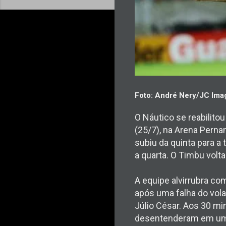
Foto: André Nery/JC Im
O Náutico se reabilitou
(25/7), na Arena Perna
subiu da quinta para a
a quarta. O Timbu volta 
A equipe alvirrubra c
após uma falha do vola
Júlio César. Aos 30 min
desentenderam em um l