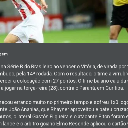
agem
 na Série B do Brasileiro ao vencer o Vitória, de virada po
mbuco, pela 14ª rodada. Com o resultado, o time alvirrubr
 terceira colocação com 27 pontos. O time baiano caiu d
a jogar na terça-feira (28), contra o Paraná, em Curitiba.
omeçou errando muito no primeiro tempo e sofreu 1x0 log
nte João Ananias, que Rhayner aproveitou e bateu cruzad
utos, o lateral Gastón Filgueira e o atacante Elton foram
ance e o árbitro goiano Elmo Resende aplicou o cartão