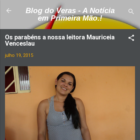
Pular para o conteúdo principal
Blog do Veras - A Notícia
em Primeira Mão.!
Os parabéns a nossa leitora Mauriceia
Venceslau
julho 19, 2015