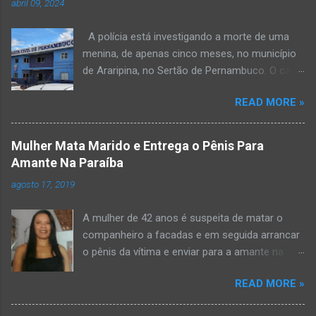
abril 09, 2024
A polícia está investigando a morte de uma
menina, de apenas cinco meses, no município
de Araripina, no Sertão de Pernambuco. O caso
foi registrado pela Polícia Militar (PM) “como
READ MORE »
morte a esclarecer”. A PM diz que, na segunda-
feira (8), foi acionada para verificar uma
possível ocorrência de estupro de vulnerável,
Mulher Mata Marido e Entrega o Pênis Para
na UPA da cidade, mas ao chegar ao local a
Amante Na Paraíba
criança já estava morta. O Boletim de
agosto 17, 2019
Ocorrências da PM mostra que, segundo
informações passadas pela equipe médica, a
A mulher de 42 anos é suspeita de matar o
vítima estava com um quadro de desidratação
companheiro a facadas e em seguida arrancar
e desnutrição, além de apresentar ruptura anal
o pênis da vítima e enviar para a amante na
e vaginal. Os pais informaram que a criança
noite da quinta-feira (15), em Areial, no Agreste
estava apresentando, desde sábado (6), alguns
READ MORE »
da Paraíba. De acordo com o G1, o delegado
sinais de mal-estar. Segundo a PM, os pais só
Kelsen Vasconcelos, responsável pelo caso, a
levaram a menina para UPA após uma piora no