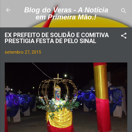
Pular para o conteúdo principal
Blog do Veras - A Notícia
em Primeira Mão.!
EX PREFEITO DE SOLIDÃO E COMITIVA
PRESTIGIA FESTA DE PELO SINAL
setembro 27, 2015