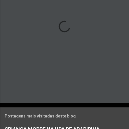
n
t
á
r
i
o
s
Postagens mais visitadas deste blog