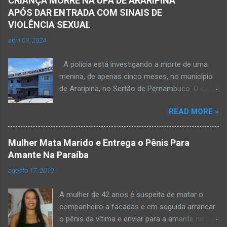
CRIANÇA MORRE NA UPA DE ARARIPINA
APÓS DAR ENTRADA COM SINAIS DE
VIOLÊNCIA SEXUAL
abril 09, 2024
A polícia está investigando a morte de uma
menina, de apenas cinco meses, no município
de Araripina, no Sertão de Pernambuco. O caso
foi registrado pela Polícia Militar (PM) “como
READ MORE »
morte a esclarecer”. A PM diz que, na segunda-
feira (8), foi acionada para verificar uma
possível ocorrência de estupro de vulnerável,
Mulher Mata Marido e Entrega o Pênis Para
na UPA da cidade, mas ao chegar ao local a
Amante Na Paraíba
criança já estava morta. O Boletim de
agosto 17, 2019
Ocorrências da PM mostra que, segundo
informações passadas pela equipe médica, a
A mulher de 42 anos é suspeita de matar o
vítima estava com um quadro de desidratação
companheiro a facadas e em seguida arrancar
e desnutrição, além de apresentar ruptura anal
o pênis da vítima e enviar para a amante na
e vaginal. Os pais informaram que a criança