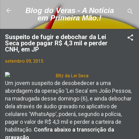
Pular para o conteúdo principal
Blog do Veras - A Notícia
em Primeira Mão.!
Suspeito de fugir e debochar da Lei
Seca pode pagar R$ 4,3 mil e perder
CNH, em JP
setembro 09, 2015
Um jovem suspeito de desobedecer a uma
abordagem da operação ‘Lei Seca’ em João Pessoa,
na madrugada desse domingo (6), e ainda debochar
dela através de áudio gravado no aplicativo de
celulares ‘WhatsApp’, poderá, segundo a polícia,
pagar o valor de R$ 4,3 mil e perder a carteira de
habilitação.
Confira abaixo a transcrição da
gravação
.