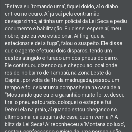
“Estava eu ‘tomando uma’, fiquei doido, aí o diabo
entrou no couro. Aí já saí pela contramão
devagarzinho, aí tinha um policial da Lei Seca e pediu
documento e habilitação. Eu disse: espere aí, meu
nobre, que eu vou estacionar. Aí fingi que ia
estacionar e dei a fuga”, falou o suspeito. Ele disse
que o agente efetuou dois disparos, tendo um
destes atingido e furado um dos pneus do carro.
Ele continuou dizendo que chegou ao local onde
reside, no bairro de Tambaú, na Zona Leste da
Capital, por volta de 1h da madrugada, passou um
tempo e foi deixar uma companheira na casa dela.
“Mostrando que eu era garanhão muito forte, desci,
tirei o pneu estourado, coloquei o estepe e fui!
Deixei ela na praia, aí quando estou chegando no
último sinal da esquina de casa, quem vem ali? A
blitz da Lei Seca! Aí reconheceu a ‘Montana do luxo’,
contou, confessando o início de uma perseguição.