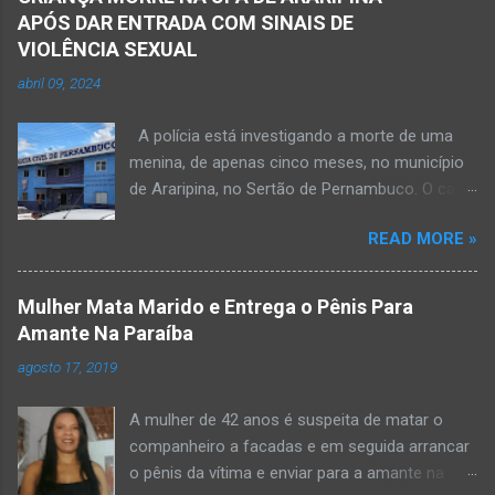
APÓS DAR ENTRADA COM SINAIS DE
VIOLÊNCIA SEXUAL
abril 09, 2024
A polícia está investigando a morte de uma
menina, de apenas cinco meses, no município
de Araripina, no Sertão de Pernambuco. O caso
foi registrado pela Polícia Militar (PM) “como
READ MORE »
morte a esclarecer”. A PM diz que, na segunda-
feira (8), foi acionada para verificar uma
possível ocorrência de estupro de vulnerável,
Mulher Mata Marido e Entrega o Pênis Para
na UPA da cidade, mas ao chegar ao local a
Amante Na Paraíba
criança já estava morta. O Boletim de
agosto 17, 2019
Ocorrências da PM mostra que, segundo
informações passadas pela equipe médica, a
A mulher de 42 anos é suspeita de matar o
vítima estava com um quadro de desidratação
companheiro a facadas e em seguida arrancar
e desnutrição, além de apresentar ruptura anal
o pênis da vítima e enviar para a amante na
e vaginal. Os pais informaram que a criança