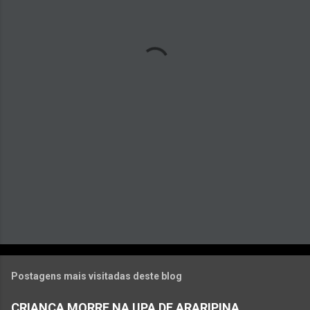
n
t
á
r
i
o
s
Postagens mais visitadas deste blog
CRIANÇA MORRE NA UPA DE ARARIPINA