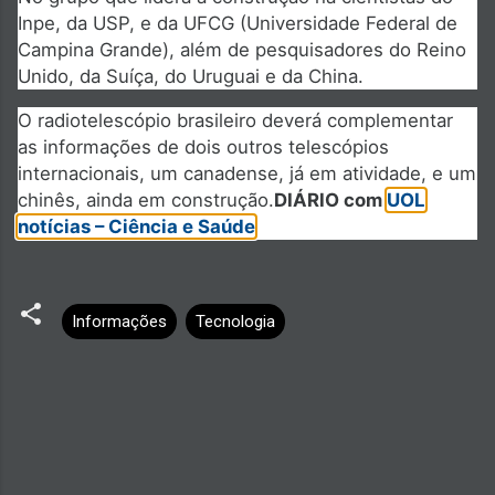
Inpe, da USP, e da UFCG (Universidade Federal de
Campina Grande), além de pesquisadores do Reino
Unido, da Suíça, do Uruguai e da China.
O radiotelescópio brasileiro deverá complementar
as informações de dois outros telescópios
internacionais, um canadense, já em atividade, e um
chinês, ainda em construção.
DIÁRIO com
UOL
notícias – Ciência e Saúde
Informações
Tecnologia
C
o
m
e