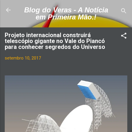
Pular para o conteúdo principal
Blog do Veras - A Notícia
em Primeira Mão.!
Projeto internacional construirá
telescópio gigante no Vale do Piancó
para conhecer segredos do Universo
setembro 10, 2017