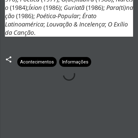
o
(1984);
Íxion
(1986);
Guriatã
(1986);
Para(ti)na
ção
(1986);
Poética-Popular
;
Érato
Latinoamérica
;
Louvação & Incelença
;
O Exílio
da Canção
.
Acontecimentos
Informações
C
o
m
e
n
t
á
r