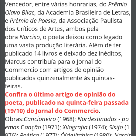
Vencedor, entre várias honrarias, do
Prêmio
Olavo Bilac
, da Academia Brasileira de Letras,
e
Prêmio de Poesia
, da Associação Paulista
dos Críticos de Artes, ambos pela
obra
Narciso
, o poeta deixou como legado
uma vasta produção literária. Além de ter
publicado 14 livros e deixado dez inéditos,
Marcus contribuía para o Jornal do
Commercio com artigos de opinião
publicados quinzenalmente às quintas-
feiras.
Confira o último artigo de opinião do
poeta, publicado na quinta-feira passada
(19/10) do Jornal do Commercio
.
Obras:
Cancioneiro
(1968);
Nordestinados
-
po
emas
C
anção
(1971);
Xilografia
(1974);
Sísifo
(1
976);
Poética
(1977);
Ó(de)Itabira
(1980);
Narcis