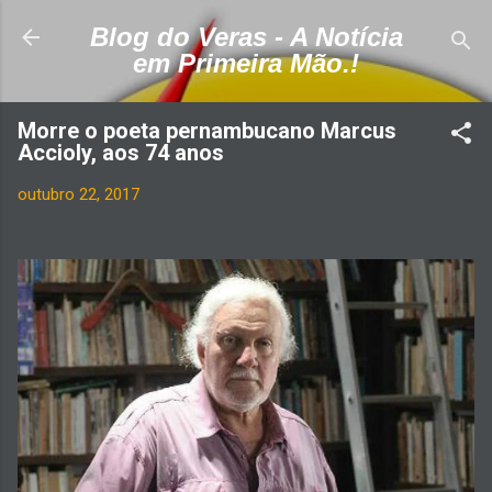
Pular para o conteúdo principal
Blog do Veras - A Notícia
em Primeira Mão.!
Morre o poeta pernambucano Marcus
Accioly, aos 74 anos
outubro 22, 2017