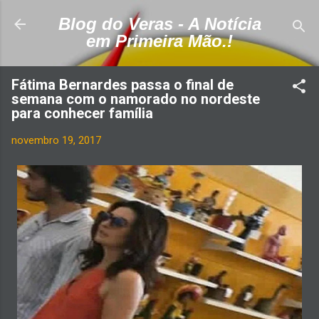
Pular para o conteúdo principal
Blog do Veras - A Notícia
em Primeira Mão.!
Fátima Bernardes passa o final de
semana com o namorado no nordeste
para conhecer família
novembro 19, 2017