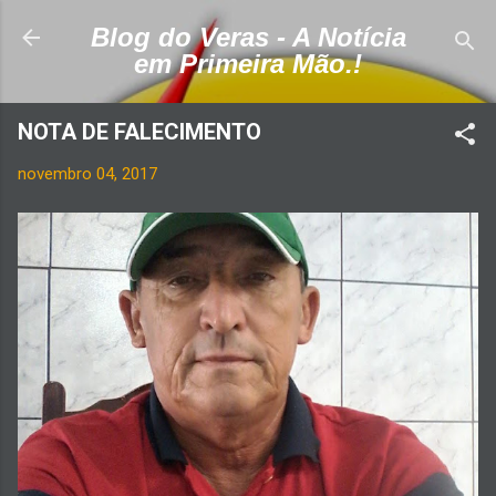
Pular para o conteúdo principal
Blog do Veras - A Notícia
em Primeira Mão.!
NOTA DE FALECIMENTO
novembro 04, 2017