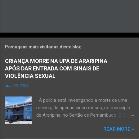
Postagens mais visitadas deste blog
CRIANÇA MORRE NA UPA DE ARARIPINA
APÓS DAR ENTRADA COM SINAIS DE
VIOLÊNCIA SEXUAL
abril 09, 2024
A polícia está investigando a morte de uma
menina, de apenas cinco meses, no município
de Araripina, no Sertão de Pernambuco. O caso
foi registrado pela Polícia Militar (PM) “como
READ MORE »
morte a esclarecer”. A PM diz que, na segunda-
feira (8), foi acionada para verificar uma