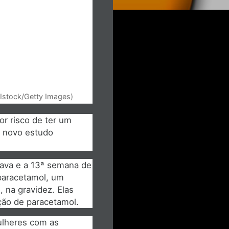
Istock/Getty Images)
r risco de ter um
m novo estudo
tava e a 13ª semana de
paracetamol, um
 na gravidez. Elas
ção de paracetamol.
ulheres com as