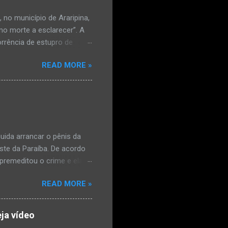
no município de Araripina,
mo morte a esclarecer”. A
orrência de estupro de
ta. O Boletim de
READ MORE »
édica, a vítima estava
l e vaginal. Os pais
ais de mal-estar. Segundo
úde, na segunda-feira pela
a na zona rural do
mesmo com o atendimento
ida arrancar o pênis da
este da Paraíba. De acordo
premeditou o crime e ela
omem. Ao G1, o delegado
READ MORE »
speita também escreveu uma
que o filho mais velho, fruto
 família. Ela já havia
ja vídeo
ênis dele, a mulher ainda