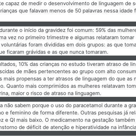
e capaz de medir o desenvolvimento de linguagem de s
rianças que falavam menos de 50 palavras nessa idade 
durante o início da gravidez foi comum: 59% das mulher
a vez no primeiro trimestre e algumas relataram tomar
voluntárias foram divididas em dois grupos: as que tom
ue ficaram grávidas e as que nunca tomaram.
ltados, 10% das crianças no estudo tiveram atraso de l
scidas de mães pertencentes ao grupo com alto consum
s mais propensas a ter atrasos de linguagem do que as
. Quanto mais comprimidos as mulheres relatavam toma
rina, maior o risco de atraso na linguagem.
a não sabem porque o uso do paracetamol durante a grav
o e feminino de forma diferente. Outras pesquisas já re
ez e QI mais baixo. O medicamento na gestação também j
nstorno de déficit de atenção e hiperatividade na infância