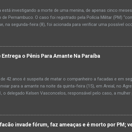
a está investigando a morte de uma menina, de apenas cinco meses, 
 de Pernambuco. O caso foi registrado pela Polícia Militar (PM) “co
e, na segunda-feira (8), foi acionada para verificar uma possível oc
l, na UPA da cidade, mas ao chegar ao local a criança já estava mor
ias da PM mostra que, segundo informações passadas pela equipe m
adro de desidratação e desnutrição, além de apresentar ruptura ana
am que a criança estava apresentando, desde sábado (6), alguns sin
 Entrega o Pênis Para Amante Na Paraíba
 pais só levaram a menina para UPA após uma piora no estado de sa
ara que fosse prestado o devido atendimento médico. A família mor
o. A criança chegou no local com vida, porém muito debilitada, e 
 de 42 anos é suspeita de matar o companheiro a facadas e em segu
aleceu. O...
enviar para a amante na noite da quinta-feira (15), em Areial, no Agr
, o delegado Kelsen Vasconcelos, responsável pelo caso, a mulher 
to a uma vizinha que mandou amolar a faca utilizada para matar o h
 manhã desta sexta-feira (16), que antes de cometer o crime, a su
ntregou para o filho mais velho, de 18 anos. “Na carta ela pede para 
ro relacionamento, deixe os dois irmãos mais novos com parentes da
cão invade fórum, faz ameaças e é morto por PM; ve
ado todo o crime”. Após matar o companheiro a facadas e cortar o p