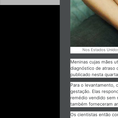
Nos Estados Unidos
Meninas cujas mães ut
diagnóstico de atraso
publicado nesta quarta
Para o levantamento, 
gestação. Elas respon
remédio vendido sem re
também forneceram amo
Os cientistas então c