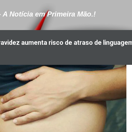
Pular para o conteúdo principal
- A Notícia em Primeira Mão.!
avidez aumenta risco de atraso de linguage