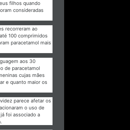
eus filhos quando
foram consideradas
es recorreram ao
 até 100 comprimidos
aram paracetamol mais
inguagem aos 30
o de paracetamol
 meninas cujas mães
r e quanto maior os
idez parece afetar os
lacionaram o uso de
á foi associado a
.