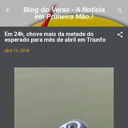
Pular para o conteúdo principal
Blog do Veras - A Notícia
em Primeira Mão.!
Em 24h, chove mais da metade do
esperado para mês de abril em Triunfo
abril 13, 2018