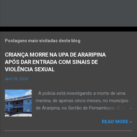
Postagens mais visitadas deste blog
CRIANÇA MORRE NA UPA DE ARARIPINA
APÓS DAR ENTRADA COM SINAIS DE
VIOLÊNCIA SEXUAL
abril 09, 2024
A polícia está investigando a morte de uma
menina, de apenas cinco meses, no município
de Araripina, no Sertão de Pernambuco. O caso
foi registrado pela Polícia Militar (PM) “como
READ MORE »
morte a esclarecer”. A PM diz que, na segunda-
feira (8), foi acionada para verificar uma