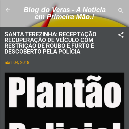
Pular para o conteúdo principal
Blog do Veras - A Notícia
em Primeira Mão.!
SANTA TEREZINHA: RECEPTAÇÃO
RECUPERAÇÃO DE VEÍCULO COM
RESTRIÇÃO DE ROUBO E FURTO É
DESCOBERTO PELA POLÍCIA
abril 04, 2018