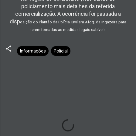
policiamento mais detalhes da referida
comercialização. A ocorrência foi passada a
disp
osição do Plantão da Polícia Civil em Afog. da Ingazeira para
serem tomadas as medidas legais cabíveis.
Informações
Policial
C
o
m
e
n
t
á
r
i