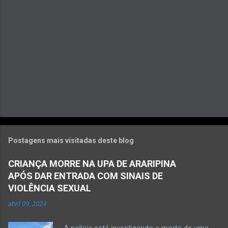
o
s
Postagens mais visitadas deste blog
CRIANÇA MORRE NA UPA DE ARARIPINA
APÓS DAR ENTRADA COM SINAIS DE
VIOLÊNCIA SEXUAL
abril 09, 2024
A polícia está investigando a morte de uma