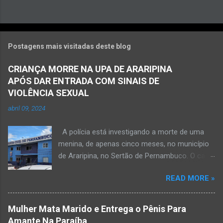
Postagens mais visitadas deste blog
CRIANÇA MORRE NA UPA DE ARARIPINA
APÓS DAR ENTRADA COM SINAIS DE
VIOLÊNCIA SEXUAL
abril 09, 2024
A polícia está investigando a morte de uma
menina, de apenas cinco meses, no município
de Araripina, no Sertão de Pernambuco. O caso
foi registrado pela Polícia Militar (PM) “como
READ MORE »
morte a esclarecer”. A PM diz que, na segunda-
feira (8), foi acionada para verificar uma
possível ocorrência de estupro de vulnerável,
Mulher Mata Marido e Entrega o Pênis Para
na UPA da cidade, mas ao chegar ao local a
Amante Na Paraíba