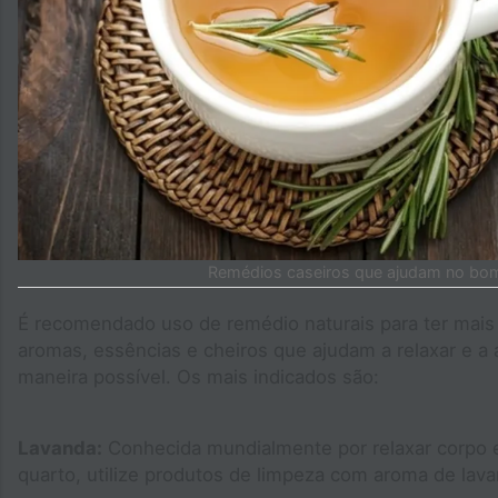
Remédios caseiros que ajudam no bo
É recomendado uso de remédio naturais para ter mais
aromas, essências e cheiros que ajudam a relaxar e a
maneira possível. Os mais indicados são:
Lavanda:
Conhecida mundialmente por relaxar corpo e
quarto, utilize produtos de limpeza com aroma de lava