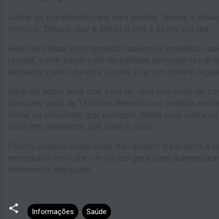
Juntar os ingredientes em uma panela, tampar e deixa
minutos. Depois coar e beber o chá 3 vezes por dia.
Além de utilizar este remédio caseiro os indivíduos de
regular, evitar beber café ou bebidas estimulantes an
ambiente calmo durante a noite e ter um horário regul
Além de beber este chá, para ter uma boa noite de so
consumir após às 17 horas alimentos ou bebidas estim
verde ou chocolate, por exemplo. Saiba mais sobre os
sono em: Alimentos que tiram o sono.
Porém, quando estas dicas não ajudam o paciente a d
necessário consultar um clínico geral para diagnosticar
tratamento adequado.
Informações
Saúde