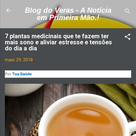
Pular para o conteúdo principal
Blog do Veras - A Notícia
em Primeira Mão.!
7 plantas medicinais que te fazem ter
mais sono e aliviar estresse e tensões
do dia a dia
maio 29, 2018
Por
Tua Saúde