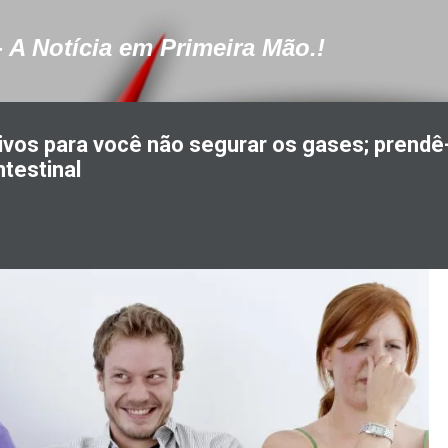
Pular para o conteúdo principal
- A Notícia em Primeira Mão.!
vos para você não segurar os gases; prendê
ntestinal