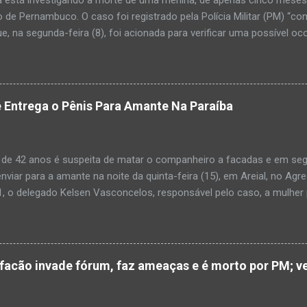
 de Pernambuco. O caso foi registrado pela Polícia Militar (PM) “co
e, na segunda-feira (8), foi acionada para verificar uma possível oc
l, na UPA da cidade, mas ao chegar ao local a criança já estava mor
ias da PM mostra que, segundo informações passadas pela equipe m
adro de desidratação e desnutrição, além de apresentar ruptura ana
am que a criança estava apresentando, desde sábado (6), alguns sin
 Entrega o Pênis Para Amante Na Paraíba
 pais só levaram a menina para UPA após uma piora no estado de sa
ara que fosse prestado o devido atendimento médico. A família mor
o. A criança chegou no local com vida, porém muito debilitada, e 
 de 42 anos é suspeita de matar o companheiro a facadas e em segu
aleceu. O...
enviar para a amante na noite da quinta-feira (15), em Areial, no Agr
, o delegado Kelsen Vasconcelos, responsável pelo caso, a mulher 
to a uma vizinha que mandou amolar a faca utilizada para matar o h
 manhã desta sexta-feira (16), que antes de cometer o crime, a su
ntregou para o filho mais velho, de 18 anos. “Na carta ela pede para 
ro relacionamento, deixe os dois irmãos mais novos com parentes da
cão invade fórum, faz ameaças e é morto por PM; ve
ado todo o crime”. Após matar o companheiro a facadas e cortar o p
ado ácido muriático em cima. Depois, a suspeita teria colocado o órg