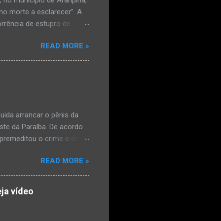
mo morte a esclarecer”. A
orrência de estupro de
ta. O Boletim de
READ MORE »
édica, a vítima estava
l e vaginal. Os pais
ais de mal-estar. Segundo
úde, na segunda-feira pela
a na zona rural do
mesmo com o atendimento
ida arrancar o pênis da
este da Paraíba. De acordo
premeditou o crime e ela
omem. Ao G1, o delegado
READ MORE »
speita também escreveu uma
que o filho mais velho, fruto
 família. Ela já havia
ja vídeo
ênis dele, a mulher ainda
ão genital da vítima dentro