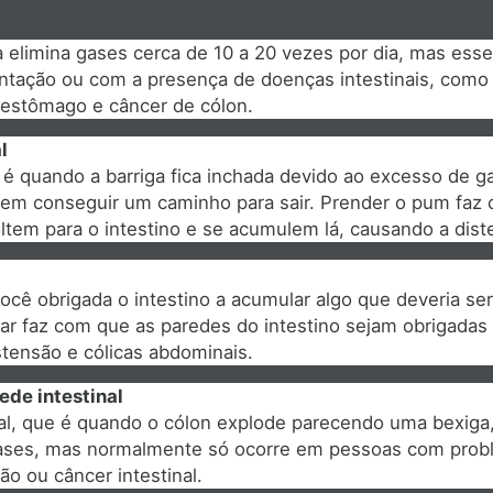
elimina gases cerca de 10 a 20 vezes por dia, mas ess
ntação ou com a presença de doenças intestinais, como 
o estômago e câncer de cólon.
l
 é quando a barriga fica inchada devido ao excesso de 
 sem conseguir um caminho para sair. Prender o pum faz
oltem para o intestino e se acumulem lá, causando a dis
ocê obrigada o intestino a acumular algo que deveria ser
ar faz com que as paredes do intestino sejam obrigadas
tensão e cólicas abdominais.
de intestinal
al, que é quando o cólon explode parecendo uma bexig
gases, mas normalmente só ocorre em pessoas com prob
o ou câncer intestinal.