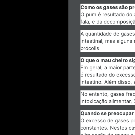
Como os gases são p
O pum é resultado do 
fala, e da decomposição
A quantidade de gases
intestinal, mas alguns
brócolis
O que o mau cheiro si
Em geral, a maior par
é resultado do excess
intestino. Além disso
No entanto, gases fr
intoxicação alimentar,
Quando se preocupar 
O excesso de gases po
constantes. Nestes ca
eliminação de gases e