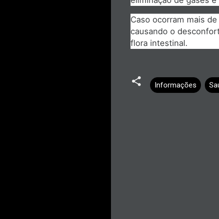
Caso ocorram mais de 2
causando o desconfort
flora intestinal.
Informações
Sa
C
o
m
e
n
t
á
r