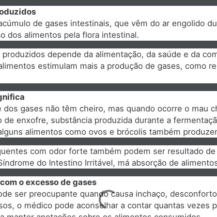
roduzidos
acúmulo de gases intestinais, que vêm do ar engolido d
 dos alimentos pela flora intestinal.
 produzidos depende da alimentação, da saúde e da com
 alimentos estimulam mais a produção de gases, como rep
gnifica
te dos gases não têm cheiro, mas quando ocorre o mau c
o de enxofre, substância produzida durante a fermentaçã
, alguns alimentos como ovos e brócolis também produze
equentes com odor forte também podem ser resultado d
 Síndrome do Intestino Irritável, má absorção de alimento
com o excesso de gases
de ser preocupante quando causa inchaço, desconforto
sos, o médico pode aconselhar a contar quantas vezes p
 a manter anotações sobre os alimentos consumidos.