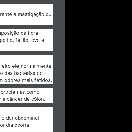
urante a mastigação ou
posição da flora
olho, feijão, ovo e
heiro ele normalmente
o das bactérias do
m odores mais fétidos.
e problemas como
s e câncer de cólon.
 e dor abdominal
or dia ocorre