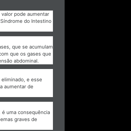
e valor pode aumentar
Síndrome do Intestino
gases, que se acumulam
 com que os gases que
tensão abdominal.
 eliminado, e esse
 a aumentar de
a, é uma consequência
lemas graves de