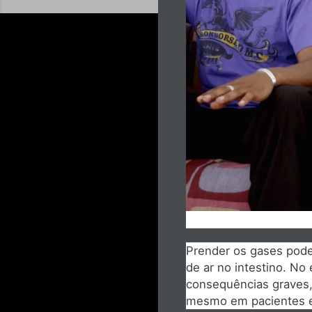
Prender os gases pode
de ar no intestino. No
consequências graves, 
mesmo em pacientes e