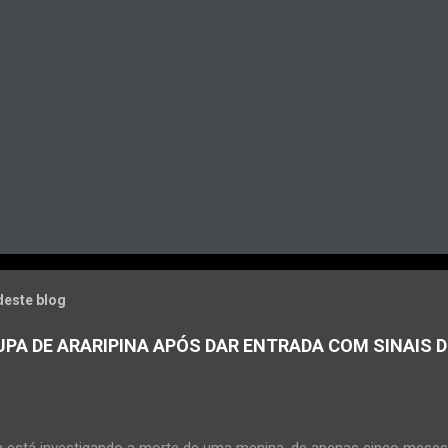
deste blog
PA DE ARARIPINA APÓS DAR ENTRADA COM SINAIS D
a está investigando a morte de uma menina, de apenas cinco meses, 