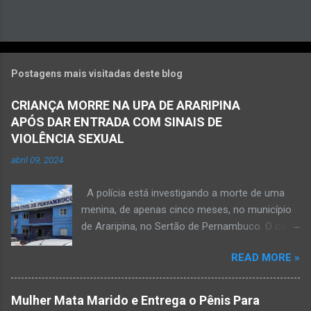
Postagens mais visitadas deste blog
CRIANÇA MORRE NA UPA DE ARARIPINA
APÓS DAR ENTRADA COM SINAIS DE
VIOLÊNCIA SEXUAL
abril 09, 2024
A polícia está investigando a morte de uma
menina, de apenas cinco meses, no município
de Araripina, no Sertão de Pernambuco. O caso
foi registrado pela Polícia Militar (PM) “como
READ MORE »
morte a esclarecer”. A PM diz que, na segunda-
feira (8), foi acionada para verificar uma
possível ocorrência de estupro de vulnerável,
Mulher Mata Marido e Entrega o Pênis Para
na UPA da cidade, mas ao chegar ao local a