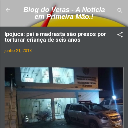
Pular para o conteúdo principal
Blog do Veras - A Notícia
em Primeira Mão.!
Ipojuca: pai e madrasta são presos por
torturar criança de seis anos
junho 21, 2018