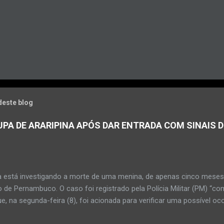
deste blog
PA DE ARARIPINA APÓS DAR ENTRADA COM SINAIS D
a está investigando a morte de uma menina, de apenas cinco meses, 
 de Pernambuco. O caso foi registrado pela Polícia Militar (PM) “co
e, na segunda-feira (8), foi acionada para verificar uma possível oc
l, na UPA da cidade, mas ao chegar ao local a criança já estava mor