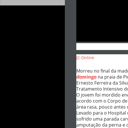
JC Online
Morreu no final da mad
domingo
na praia de Pi
Ernesto Ferreira da Sil
Tratamento Intensivo d
O jovem foi mordido en
acordo com o Corpo de B
área rasa, pouco antes
Levado para o Hospital
sofrido uma parada car
amputação da perna e de