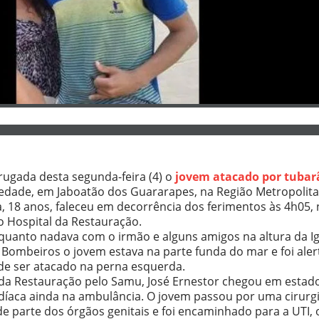
rugada desta segunda-feira (4) o
jovem atacado por tubar
edade, em Jaboatão dos Guararapes, na Região Metropolitan
va, 18 anos, faleceu em decorrência dos ferimentos às 4h05,
o Hospital da Restauração.
quanto nadava com o irmão e alguns amigos na altura da Ig
ombeiros o jovem estava na parte funda do mar e foi alert
 de ser atacado na perna esquerda.
 da Restauração pelo Samu, José Ernestor chegou em estado
díaca ainda na ambulância. O jovem passou por uma cirurgi
 parte dos órgãos genitais e foi encaminhado para a UTI, 