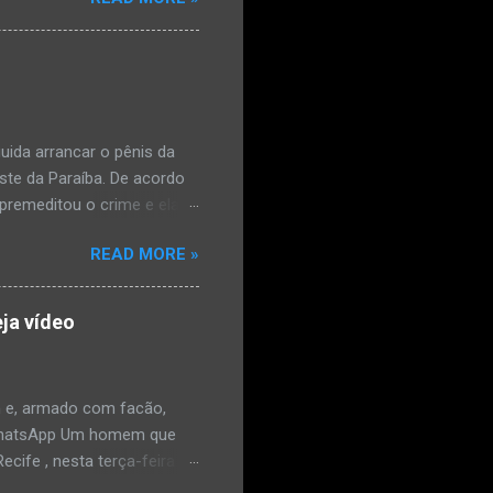
édica, a vítima estava
l e vaginal. Os pais
ais de mal-estar. Segundo
úde, na segunda-feira pela
a na zona rural do
mesmo com o atendimento
ida arrancar o pênis da
este da Paraíba. De acordo
premeditou o crime e ela
omem. Ao G1, o delegado
READ MORE »
speita também escreveu uma
que o filho mais velho, fruto
 família. Ela já havia
ja vídeo
ênis dele, a mulher ainda
ão genital da vítima dentro
nvolvido. ...
 e, armado com facão,
o/WhatsApp Um homem que
ife , nesta terça-feira
o. De acordo com a Polícia