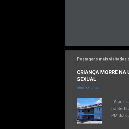
Postagens mais visitadas 
CRIANÇA MORRE NA U
SEXUAL
abril 09, 2024
A políci
no Sertão
PM diz qu
vulneráve