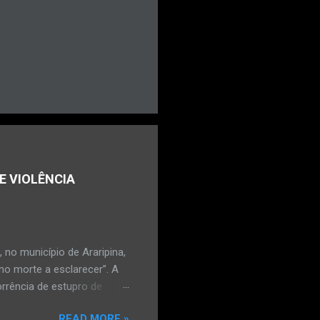
E VIOLÊNCIA
no município de Araripina,
mo morte a esclarecer”. A
orrência de estupro de
ta. O Boletim de
READ MORE »