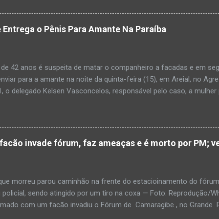
ias da PM mostra que, segundo informações passadas pela equipe m
adro de desidratação e desnutrição, além de apresentar ruptura ana
am que a criança estava apresentando, desde sábado (6), alguns sin
 Entrega o Pênis Para Amante Na Paraíba
 pais só levaram a menina para UPA após uma piora no estado de sa
ara que fosse prestado o devido atendimento médico. A família mor
o. A criança chegou no local com vida, porém muito debilitada, e 
 de 42 anos é suspeita de matar o companheiro a facadas e em segu
aleceu. O...
enviar para a amante na noite da quinta-feira (15), em Areial, no Agr
, o delegado Kelsen Vasconcelos, responsável pelo caso, a mulher 
to a uma vizinha que mandou amolar a faca utilizada para matar o h
 manhã desta sexta-feira (16), que antes de cometer o crime, a su
ntregou para o filho mais velho, de 18 anos. “Na carta ela pede para 
ro relacionamento, deixe os dois irmãos mais novos com parentes da
cão invade fórum, faz ameaças e é morto por PM; ve
ado todo o crime”. Após matar o companheiro a facadas e cortar o p
ado ácido muriático em cima. Depois, a suspeita teria colocado o órg
po e levado até a casa da outra mulher com quem o homem estaria e
e morreu parou caminhão na frente do estacioinamento do fórum
policial, sendo atingido por um tiro na coxa — Foto: Reproduçã
rmado com um facão invadiu o Fórum de Camaragibe , no Grande Rec
oi morto por um policial militar responsável pela segurança do prédi