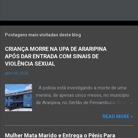
Postagens mais visitadas deste blog
CRIANÇA MORRE NA UPA DE ARARIPINA
APÓS DAR ENTRADA COM SINAIS DE
VIOLÊNCIA SEXUAL
abril 09, 2024
A polícia está investigando a morte de uma
menina, de apenas cinco meses, no município
de Araripina, no Sertão de Pernambuco. O caso
foi registrado pela Polícia Militar (PM) “como
READ MORE »
morte a esclarecer”. A PM diz que, na segunda-
feira (8), foi acionada para verificar uma
possível ocorrência de estupro de vulnerável,
Mulher Mata Marido e Entrega o Pênis Para