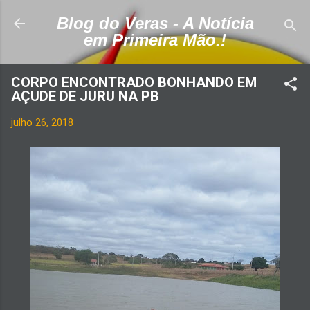
Pular para o conteúdo principal
Blog do Veras - A Notícia
em Primeira Mão.!
CORPO ENCONTRADO BONHANDO EM
AÇUDE DE JURU NA PB
julho 26, 2018