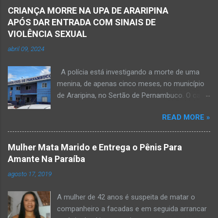
CRIANÇA MORRE NA UPA DE ARARIPINA
APÓS DAR ENTRADA COM SINAIS DE
VIOLÊNCIA SEXUAL
abril 09, 2024
A polícia está investigando a morte de uma
menina, de apenas cinco meses, no município
de Araripina, no Sertão de Pernambuco. O caso
foi registrado pela Polícia Militar (PM) “como
READ MORE »
morte a esclarecer”. A PM diz que, na segunda-
feira (8), foi acionada para verificar uma
possível ocorrência de estupro de vulnerável,
Mulher Mata Marido e Entrega o Pênis Para
na UPA da cidade, mas ao chegar ao local a
Amante Na Paraíba
criança já estava morta. O Boletim de
agosto 17, 2019
Ocorrências da PM mostra que, segundo
informações passadas pela equipe médica, a
A mulher de 42 anos é suspeita de matar o
vítima estava com um quadro de desidratação
companheiro a facadas e em seguida arrancar
e desnutrição, além de apresentar ruptura anal