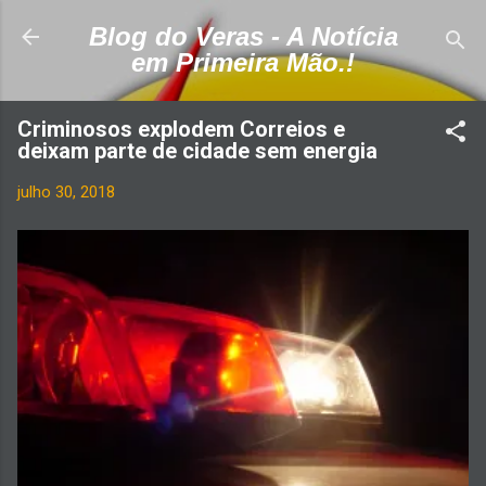
Pular para o conteúdo principal
Blog do Veras - A Notícia
em Primeira Mão.!
Criminosos explodem Correios e
deixam parte de cidade sem energia
julho 30, 2018