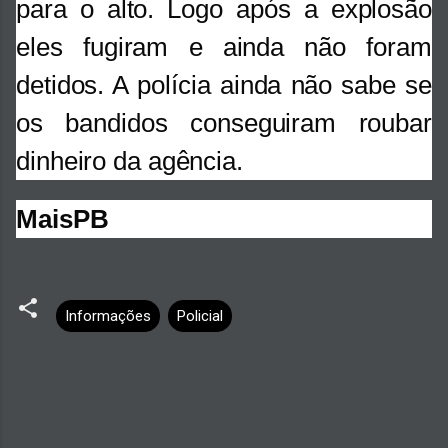
para o alto. Logo após a explosão
eles fugiram e ainda não foram
detidos. A polícia ainda não sabe se
os bandidos conseguiram roubar
dinheiro da agência.
MaisPB
Informações
Policial
C
o
m