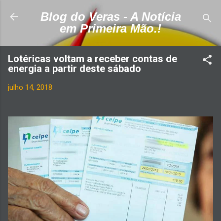
Pular para o conteúdo principal
Blog do Veras - A Notícia
em Primeira Mão.!
Lotéricas voltam a receber contas de
energia a partir deste sábado
julho 14, 2018