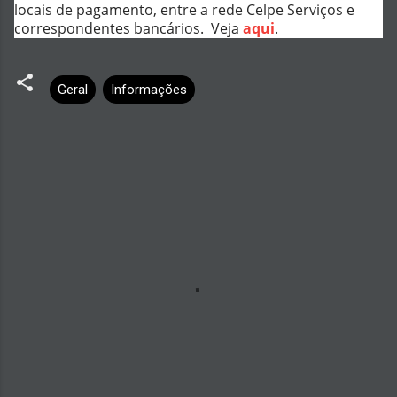
locais de pagamento, entre a rede Celpe Serviços e
correspondentes bancários. Veja
aqui
.
Geral
Informações
C
o
m
e
n
t
á
r
i
o
s