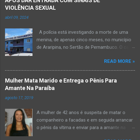
APÓS DAR ENTRADA COM SINAIS DE
VIOLÊNCIA SEXUAL
abril 09, 2024
A polícia está investigando a morte de uma
menina, de apenas cinco meses, no município
de Araripina, no Sertão de Pernambuco. O caso
foi registrado pela Polícia Militar (PM) “como
READ MORE »
morte a esclarecer”. A PM diz que, na segunda-
feira (8), foi acionada para verificar uma
possível ocorrência de estupro de vulnerável,
Mulher Mata Marido e Entrega o Pênis Para
na UPA da cidade, mas ao chegar ao local a
Amante Na Paraíba
criança já estava morta. O Boletim de
agosto 17, 2019
Ocorrências da PM mostra que, segundo
informações passadas pela equipe médica, a
A mulher de 42 anos é suspeita de matar o
vítima estava com um quadro de desidratação
companheiro a facadas e em seguida arrancar
e desnutrição, além de apresentar ruptura anal
o pênis da vítima e enviar para a amante na
e vaginal. Os pais informaram que a criança
noite da quinta-feira (15), em Areial, no Agreste
estava apresentando, desde sábado (6), alguns