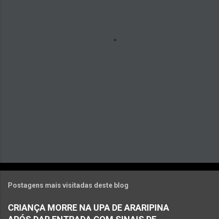
t
á
r
i
o
s
Postagens mais visitadas deste blog
CRIANÇA MORRE NA UPA DE ARARIPINA