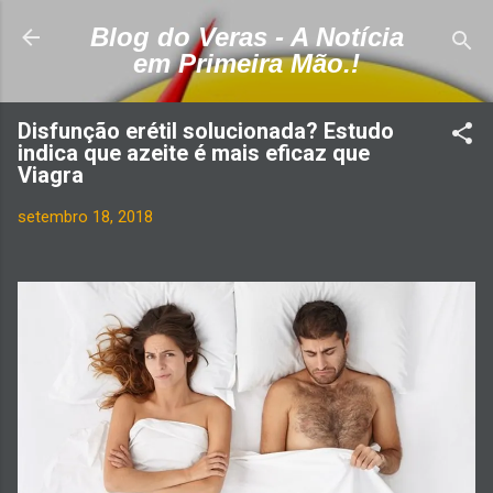
Pular para o conteúdo principal
Blog do Veras - A Notícia
em Primeira Mão.!
Disfunção erétil solucionada? Estudo
indica que azeite é mais eficaz que
Viagra
setembro 18, 2018