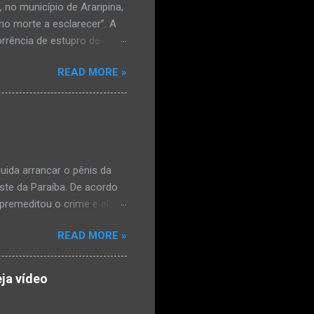
no município de Araripina,
mo morte a esclarecer”. A
orrência de estupro de
ta. O Boletim de
READ MORE »
édica, a vítima estava
l e vaginal. Os pais
ais de mal-estar. Segundo
úde, na segunda-feira pela
a na zona rural do
mesmo com o atendimento
ida arrancar o pênis da
este da Paraíba. De acordo
premeditou o crime e ela
omem. Ao G1, o delegado
READ MORE »
speita também escreveu uma
que o filho mais velho, fruto
 família. Ela já havia
ja vídeo
ênis dele, a mulher ainda
ão genital da vítima dentro