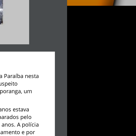
a Paraíba nesta
uspeito
aporanga, um
anos estava
parados pelo
 anos. A polícia
namento e por