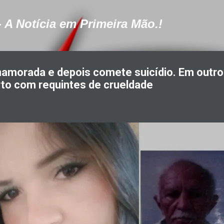
Pular para o conteúdo principal
- A Notícia em Primeira Mão.!
morada e depois comete suicídio. Em outro
to com requintes de crueldade