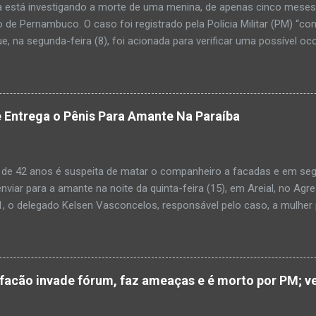
a está investigando a morte de uma menina, de apenas cinco meses, 
 de Pernambuco. O caso foi registrado pela Polícia Militar (PM) “co
e, na segunda-feira (8), foi acionada para verificar uma possível oc
l, na UPA da cidade, mas ao chegar ao local a criança já estava mor
ias da PM mostra que, segundo informações passadas pela equipe m
adro de desidratação e desnutrição, além de apresentar ruptura ana
am que a criança estava apresentando, desde sábado (6), alguns sin
 Entrega o Pênis Para Amante Na Paraíba
 pais só levaram a menina para UPA após uma piora no estado de sa
ara que fosse prestado o devido atendimento médico. A família mor
o. A criança chegou no local com vida, porém muito debilitada, e 
 de 42 anos é suspeita de matar o companheiro a facadas e em segu
aleceu. O...
enviar para a amante na noite da quinta-feira (15), em Areial, no Agr
, o delegado Kelsen Vasconcelos, responsável pelo caso, a mulher 
to a uma vizinha que mandou amolar a faca utilizada para matar o h
 manhã desta sexta-feira (16), que antes de cometer o crime, a su
ntregou para o filho mais velho, de 18 anos. “Na carta ela pede para 
ro relacionamento, deixe os dois irmãos mais novos com parentes da
cão invade fórum, faz ameaças e é morto por PM; ve
ado todo o crime”. Após matar o companheiro a facadas e cortar o p
ado ácido muriático em cima. Depois, a suspeita teria colocado o órg