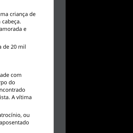
uma criança de
a cabeça.
-namorada e
 de 20 mil
idade com
rpo do
encontrado
sta. A vítima
trocínio, ou
o aposentado