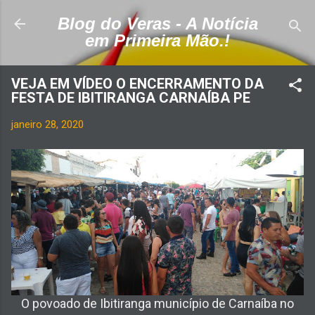
Pular para o conteúdo principal
Blog do Veras - A Notícia
em Primeira Mão.!
VEJA EM VÍDEO O ENCERRAMENTO DA
FESTA DE IBITIRANGA CARNAÍBA PE
janeiro 28, 2020
O povoado de Ibitiranga município de Carnaíba no