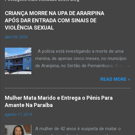
CRIANÇA MORRE NA UPA DE ARARIPINA
APÓS DAR ENTRADA COM SINAIS DE
VIOLÊNCIA SEXUAL
abril 09, 2024
A polícia está investigando a morte de uma
menina, de apenas cinco meses, no município
de Araripina, no Sertão de Pernambuco. O caso
foi registrado pela Polícia Militar (PM) “como
READ MORE »
morte a esclarecer”. A PM diz que, na segunda-
feira (8), foi acionada para verificar uma
possível ocorrência de estupro de vulnerável,
Mulher Mata Marido e Entrega o Pênis Para
na UPA da cidade, mas ao chegar ao local a
Amante Na Paraíba
criança já estava morta. O Boletim de
agosto 17, 2019
Ocorrências da PM mostra que, segundo
informações passadas pela equipe médica, a
A mulher de 42 anos é suspeita de matar o
vítima estava com um quadro de desidratação