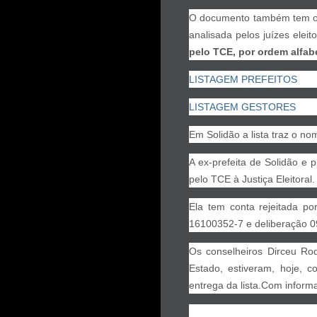
O documento também tem o p
analisada pelos juízes eleit
pelo TCE, por ordem alfabé
LISTAGEM PREFEITOS
LISTAGEM GESTORES
Em Solidão a lista traz o n
A ex-prefeita de Solidão e 
pelo TCE à Justiça Eleitoral.
Ela tem conta rejeitada p
16100352-7 e deliberação 0
Os conselheiros Dirceu Rod
Estado, estiveram, hoje, c
entrega da lista.Com informa