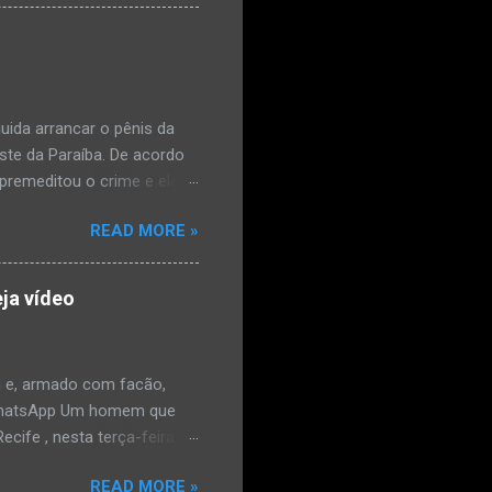
l e vaginal. Os pais
ais de mal-estar. Segundo
úde, na segunda-feira pela
a na zona rural do
mesmo com o atendimento
ida arrancar o pênis da
este da Paraíba. De acordo
premeditou o crime e ela
omem. Ao G1, o delegado
READ MORE »
speita também escreveu uma
que o filho mais velho, fruto
 família. Ela já havia
ja vídeo
ênis dele, a mulher ainda
ão genital da vítima dentro
nvolvido. ...
 e, armado com facão,
o/WhatsApp Um homem que
ife , nesta terça-feira
o. De acordo com a Polícia
READ MORE »
as e tentou atingir o