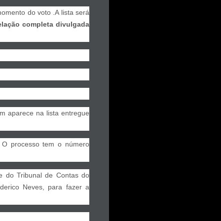
mento do voto .A lista será
relação completa divulgada
ém aparece na lista entregue
7. O processo tem o número
te do Tribunal de Contas do
ederico Neves, para fazer a