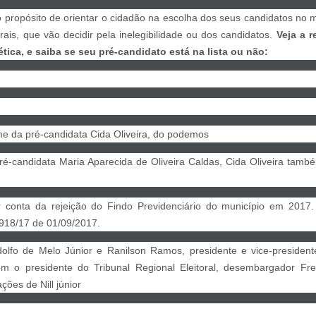
ropósito de orientar o cidadão na escolha dos seus candidatos no mo
orais, que vão decidir pela inelegibilidade ou dos candidatos.
Veja a 
tica, e saiba se seu pré-candidato está na lista ou não:
ome da pré-candidata Cida Oliveira, do podemos
pré-candidata Maria Aparecida de Oliveira Caldas, Cida Oliveira tamb
or conta da rejeição do Findo Previdenciário do município em 201
918/17 de 01/09/2017.
olfo de Melo Júnior e Ranilson Ramos, presidente e vice-presiden
om o presidente do Tribunal Regional Eleitoral, desembargador Fr
ções de Nill júnior