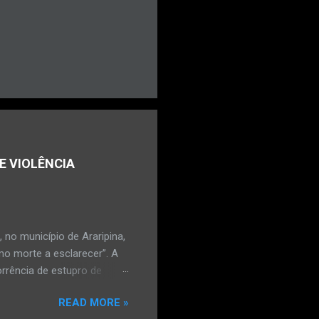
E VIOLÊNCIA
no município de Araripina,
mo morte a esclarecer”. A
orrência de estupro de
ta. O Boletim de
READ MORE »
édica, a vítima estava