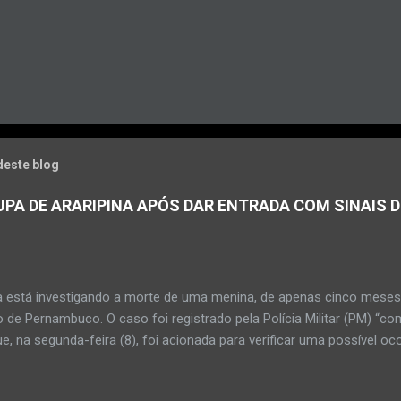
deste blog
PA DE ARARIPINA APÓS DAR ENTRADA COM SINAIS D
a está investigando a morte de uma menina, de apenas cinco meses, 
 de Pernambuco. O caso foi registrado pela Polícia Militar (PM) “co
e, na segunda-feira (8), foi acionada para verificar uma possível oc
l, na UPA da cidade, mas ao chegar ao local a criança já estava mor
ias da PM mostra que, segundo informações passadas pela equipe m