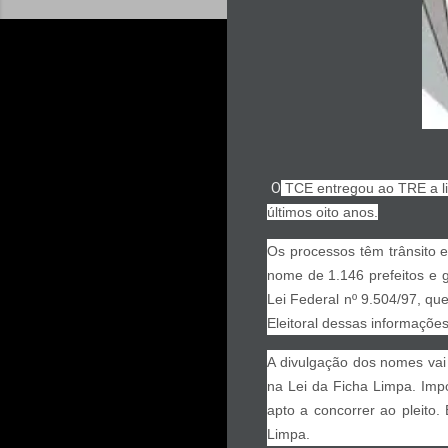
O
TCE entrego
u ao TRE a l
últimos oito anos.
Os processos têm trânsito 
nome de 1.146 prefeitos e 
Lei Federal nº 9.504/97, qu
Eleitoral dessas informações
A divulgação dos nomes vai 
na Lei da Ficha Limpa. Impo
apto a concorrer ao pleito.
Limpa.