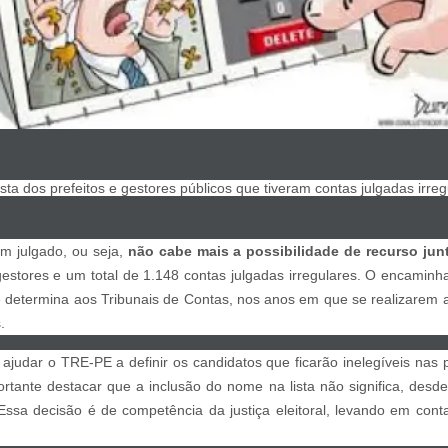
ista dos prefeitos e gestores públicos que tiveram contas julgadas irre
em julgado, ou seja,
não cabe mais a possibilidade de recurso jun
gestores e um total de 1.148 contas julgadas irregulares. O encami
e determina aos Tribunais de Contas, nos anos em que se realizarem as
.
ajudar o TRE-PE a definir os candidatos que ficarão inelegíveis nas
rtante destacar que a inclusão do nome na lista não significa, desde
 Essa decisão é de competência da justiça eleitoral, levando em conta 