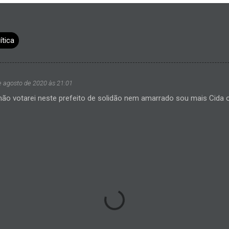
ítica
e agosto de 2020 às 21:01
o votarei neste prefeito de solidão nem amarrado sou mais Cida ol