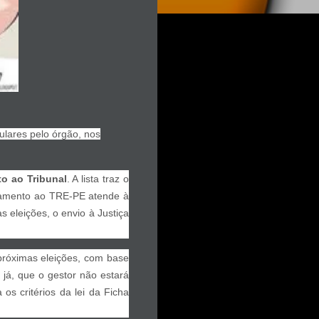
gulares pelo órgão, nos
to ao Tribunal
. A lista traz o
nhamento ao TRE-PE atende à
 eleições, o envio à Justiça
 próximas eleições, com base
 já, que o gestor não estará
os critérios da lei da Ficha