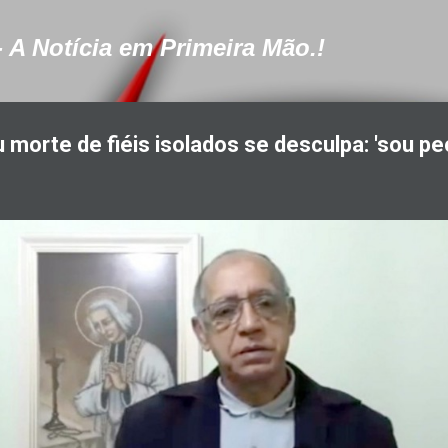
Pular para o conteúdo principal
- A Notícia em Primeira Mão.!
 morte de fiéis isolados se desculpa: 'sou pe