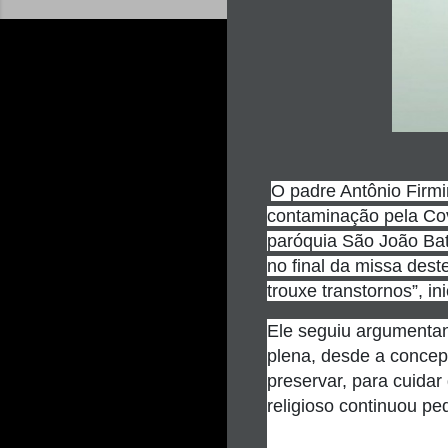
O padre Antônio Firmi
contaminação pela Cov
paróquia São João Bat
no final da missa dest
trouxe transtornos”, in
Ele seguiu argumenta
plena, desde a concep
preservar, para cuida
religioso continuou p