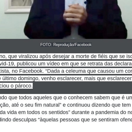
FOTO: Reprodução/Facebook
no, que viralizou após
desejar a morte de fiéis que se is
id-19, publicou um vídeo em que se retrata das declaraç
ista, no Facebook. “Dada a celeuma que causou um comen
e último domingo, venho esclarecer, mais que esclarecer,
iciou o pároco.
ndo que todos aqueles que o conhecem sabem que é um
ção, até o seu fim natural” e continuou dizendo que te
r da vida em todos os sentidos” durante a pandemia do n
edindo desculpas “àquelas pessoas que se sentiram ofe