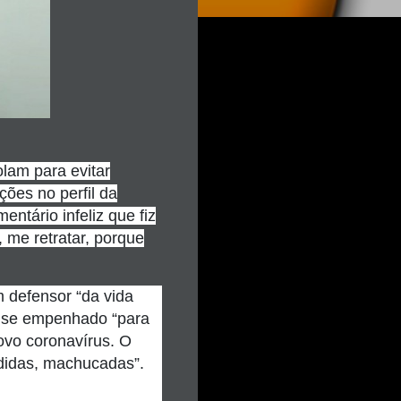
olam para evitar
ões no perfil da
tário infeliz que fiz
 me retratar, porque
 defensor “da vida
m se empenhado “para
ovo coronavírus. O
ndidas, machucadas”.