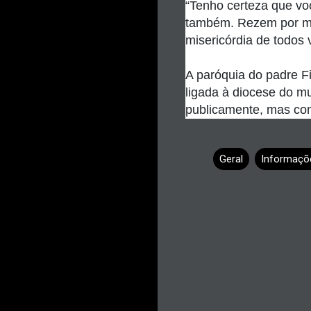
“Tenho certeza que v
também. Rezem por mim
misericórdia de todos v
A paróquia do padre F
ligada à diocese do m
publicamente, mas comp
Geral
Informaçõ
C
o
m
e
n
t