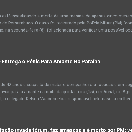
a está investigando a morte de uma menina, de apenas cinco meses, 
 de Pernambuco. O caso foi registrado pela Polícia Militar (PM) “co
e, na segunda-feira (8), foi acionada para verificar uma possível oc
l, na UPA da cidade, mas ao chegar ao local a criança já estava mor
ias da PM mostra que, segundo informações passadas pela equipe m
adro de desidratação e desnutrição, além de apresentar ruptura ana
am que a criança estava apresentando, desde sábado (6), alguns sin
 Entrega o Pênis Para Amante Na Paraíba
 pais só levaram a menina para UPA após uma piora no estado de sa
ara que fosse prestado o devido atendimento médico. A família mor
o. A criança chegou no local com vida, porém muito debilitada, e 
 de 42 anos é suspeita de matar o companheiro a facadas e em segu
aleceu. O...
enviar para a amante na noite da quinta-feira (15), em Areial, no Agr
, o delegado Kelsen Vasconcelos, responsável pelo caso, a mulher 
to a uma vizinha que mandou amolar a faca utilizada para matar o h
 manhã desta sexta-feira (16), que antes de cometer o crime, a su
ntregou para o filho mais velho, de 18 anos. “Na carta ela pede para 
ro relacionamento, deixe os dois irmãos mais novos com parentes da
cão invade fórum, faz ameaças e é morto por PM; ve