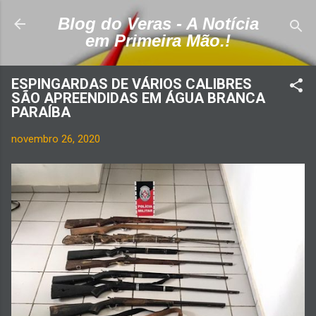
Pular para o conteúdo principal
Blog do Veras - A Notícia
em Primeira Mão.!
ESPINGARDAS DE VÁRIOS CALIBRES
SÃO APREENDIDAS EM ÁGUA BRANCA
PARAÍBA
novembro 26, 2020