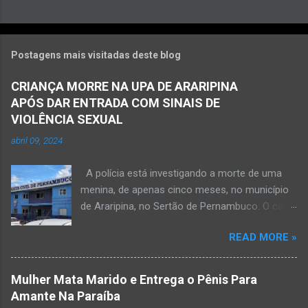
Postagens mais visitadas deste blog
CRIANÇA MORRE NA UPA DE ARARIPINA
APÓS DAR ENTRADA COM SINAIS DE
VIOLÊNCIA SEXUAL
abril 09, 2024
A polícia está investigando a morte de uma
menina, de apenas cinco meses, no município
de Araripina, no Sertão de Pernambuco. O caso
foi registrado pela Polícia Militar (PM) “como
READ MORE »
morte a esclarecer”. A PM diz que, na segunda-
feira (8), foi acionada para verificar uma
possível ocorrência de estupro de vulnerável,
Mulher Mata Marido e Entrega o Pênis Para
na UPA da cidade, mas ao chegar ao local a
Amante Na Paraíba
criança já estava morta. O Boletim de