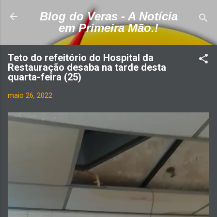
Pular para o conteúdo principal
Blog do Veras - A Notícia
em Primeira Mão.!
Teto do refeitório do Hospital da
Restauração desaba na tarde desta
quarta-feira (25)
maio 26, 2022