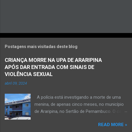
Postagens mais visitadas deste blog
CRIANÇA MORRE NA UPA DE ARARIPINA
APÓS DAR ENTRADA COM SINAIS DE
VIOLÊNCIA SEXUAL
abril 09, 2024
A polícia está investigando a morte de uma
menina, de apenas cinco meses, no município
de Araripina, no Sertão de Pernambuco. O caso
foi registrado pela Polícia Militar (PM) “como
READ MORE »
morte a esclarecer”. A PM diz que, na segunda-