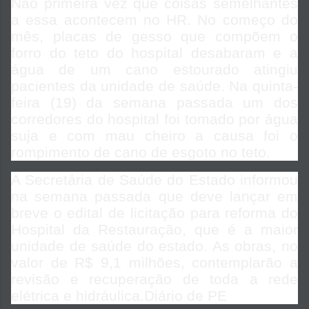
Não primeira vez que coisas semelhantes
a essa acontecem no HR. No começo do
mês, placas de gesso que compõem o
forro do teto do hospital desabaram e a
água de um cano estourado atingiu
pacientes da unidade de saúde. Na quinta-
feira (19) da semana passada um dos
corredores do hospital foi tomado por água
suja e com mau cheiro a causa foi o
rompimento de cano de esgoto no teto.
A Secretária de Saúde do Estado informou
na semana passada que deve lançar em
breve o edital de licitação para reforma do
Hospital da Restauração, que é a maior
unidade de saúde do estado. As obras, no
valor de R$ 9,1 milhões, contemplarão a
revisão e recuperação de toda a rede
elétrica e hidráulica.Diário de PE