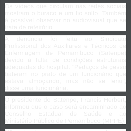
Os vídeos que circulam nas redes sociais
mostram o buraco e um fio solto. Também
é possível observar no audiovisual que se
trata de refeitório.
A denúncia foi feita ao Sindicato
Profissional dos Auxiliares e Técnicos de
Enfermagem de Pernambuco (Satenpe)
devido à falta de condições estruturais
adequadas do hospital. "Pedaços de gesso
bateram no prato de um funcionário que
estava almoçando, mas não se feriu",
disse uma funcionária.
O presidente do Satenpe, Francis Herbert,
informou que o caso será encaminhado ao
Conselho Estadual de Saúde e ao
Ministério Público de Pernambuco (MPPE).