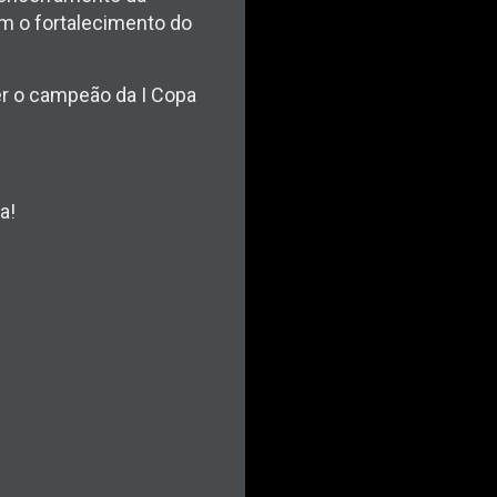
m o fortalecimento do
er o campeão da I Copa
a!