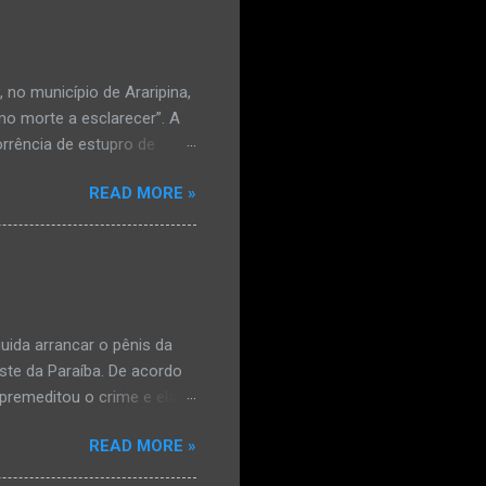
no município de Araripina,
mo morte a esclarecer”. A
orrência de estupro de
ta. O Boletim de
READ MORE »
édica, a vítima estava
l e vaginal. Os pais
ais de mal-estar. Segundo
úde, na segunda-feira pela
a na zona rural do
mesmo com o atendimento
ida arrancar o pênis da
este da Paraíba. De acordo
premeditou o crime e ela
omem. Ao G1, o delegado
READ MORE »
speita também escreveu uma
que o filho mais velho, fruto