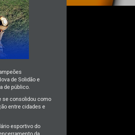
 Campeões
Nova de Solidão e
 de público.
 e se consolidou como
ção entre cidades e
ário esportivo do
o encerramento da