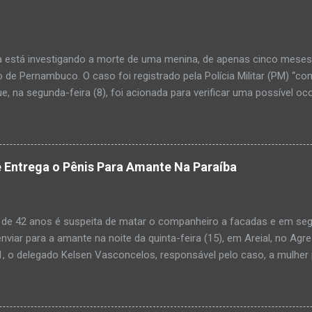
a está investigando a morte de uma menina, de apenas cinco meses, 
 de Pernambuco. O caso foi registrado pela Polícia Militar (PM) “co
e, na segunda-feira (8), foi acionada para verificar uma possível oc
l, na UPA da cidade, mas ao chegar ao local a criança já estava mor
ias da PM mostra que, segundo informações passadas pela equipe m
adro de desidratação e desnutrição, além de apresentar ruptura ana
am que a criança estava apresentando, desde sábado (6), alguns sin
 Entrega o Pênis Para Amante Na Paraíba
 pais só levaram a menina para UPA após uma piora no estado de sa
ara que fosse prestado o devido atendimento médico. A família mor
o. A criança chegou no local com vida, porém muito debilitada, e 
 de 42 anos é suspeita de matar o companheiro a facadas e em segu
aleceu. O...
enviar para a amante na noite da quinta-feira (15), em Areial, no Agr
, o delegado Kelsen Vasconcelos, responsável pelo caso, a mulher 
to a uma vizinha que mandou amolar a faca utilizada para matar o h
 manhã desta sexta-feira (16), que antes de cometer o crime, a su
ntregou para o filho mais velho, de 18 anos. “Na carta ela pede para 