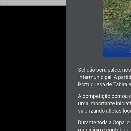
Solidão será palco, ne
Intermunicipal. A parti
Portuguesa de Tabira 
A competição contou c
uma importante iniciat
valorizando atletas loc
Durante toda a Copa, o
município e contribuiu