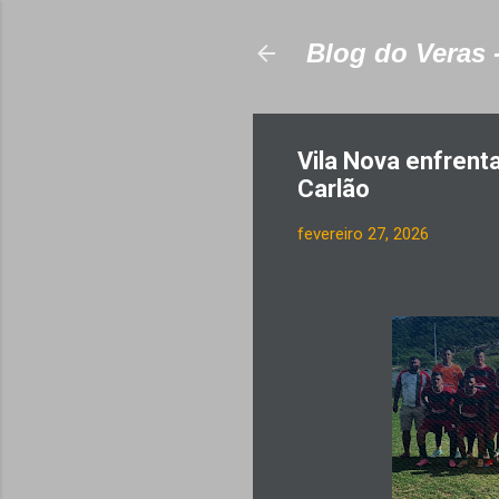
Blog do Veras 
Vila Nova enfrent
Carlão
fevereiro 27, 2026