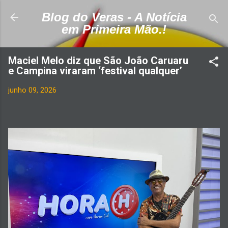
Pular para o conteúdo principal
Blog do Veras - A Notícia
em Primeira Mão.!
Maciel Melo diz que São João Caruaru
e Campina viraram ‘festival qualquer’
junho 09, 2026