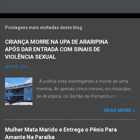
Postagens mais visitadas deste blog
CRIANÇA MORRE NA UPA DE ARARIPINA
APÓS DAR ENTRADA COM SINAIS DE
VIOLÊNCIA SEXUAL
abril 09, 2024
A polícia está investigando a morte de uma
menina, de apenas cinco meses, no município
de Araripina, no Sertão de Pernambuco. O caso
foi registrado pela Polícia Militar (PM) “como
READ MORE »
morte a esclarecer”. A PM diz que, na segunda-
feira (8), foi acionada para verificar uma
possível ocorrência de estupro de vulnerável,
Mulher Mata Marido e Entrega o Pênis Para
na UPA da cidade, mas ao chegar ao local a
Amante Na Paraíba